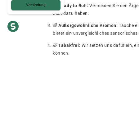
Verbindung
🚀
Ready to Roll:
Vermeiden Sie den Ärger
Lust dazu haben.
🌈
Außergewöhnliche Aromen:
Tauche ein
bietet ein unvergleichliches sensorisches 
🍃
Tabakfrei:
Wir setzen uns dafür ein, ei
können.