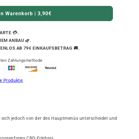
en Warenkorb | 3,90€
ARTE 💳.
EM ANBAU 🌿.
TENLOS AB 79€ EINKAUFSBETRAG 🚚.
ugten Zahlungsmethode
le Produkte
;
ie sich jedoch von der des Hauptmenüs unterscheidet und
 sorgenfreies CBD-Erlebnis.