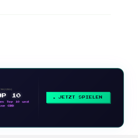
INGUNG
OP 10
JETZT SPIELEN
en Top 10 und
nne CBD