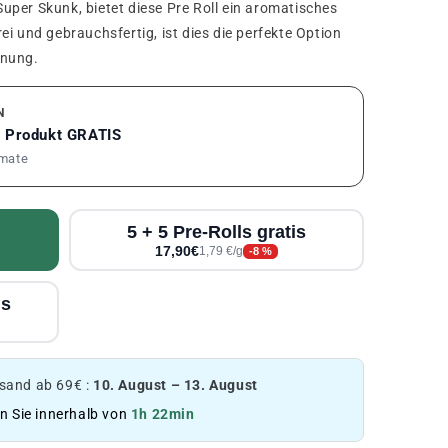
per Skunk, bietet diese Pre Roll ein aromatisches
i und gebrauchsfertig, ist dies die perfekte Option
nnung.
N
1 Produkt GRATIS
rmate
5 + 5 Pre-Rolls gratis
17,90€
1,79 €/g
-8 %
is
and ab 69€ :
10. August – 13. August
en Sie innerhalb von
1h 22min