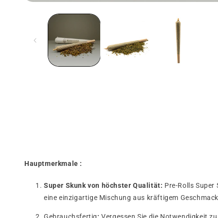
Medien
1
in
einem
modalen
Fenster
öffnen
Hauptmerkmale :
Super Skunk von höchster Qualität:
Pre-Rolls Super 
eine einzigartige Mischung aus kräftigem Geschmack
Gebrauchsfertig
:
Vergessen Sie die Notwendigkeit zu 