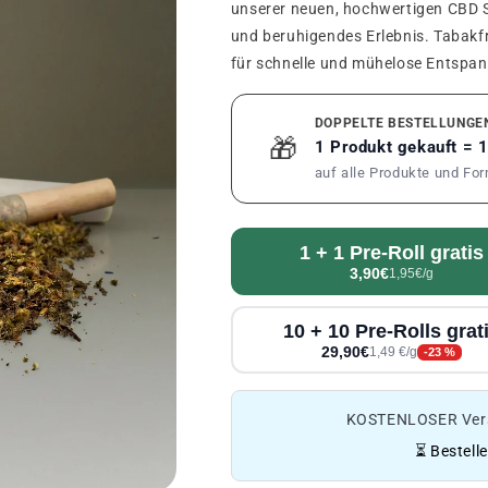
unserer neuen, hochwertigen CBD Su
und beruhigendes Erlebnis. Tabakfre
für schnelle und mühelose Entspa
DOPPELTE BESTELLUNGE
🎁
1 Produkt gekauft = 
auf alle Produkte und Fo
1 + 1 Pre-Roll gratis
3,90€
1,95€/g
10 + 10 Pre-Rolls grat
29,90€
1,49 €/g
-23 %
KOSTENLOSER Vers
⏳ Bestell