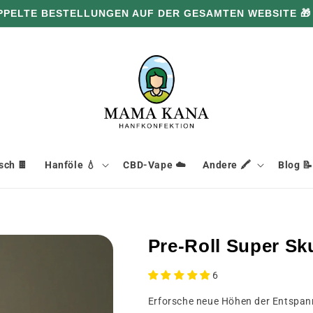
PPELTE BESTELLUNGEN AUF DER GESAMTEN WEBSITE 🎁
ch 🍫
Hanföle 💧
CBD-Vape ☁️
Andere 🖍️
Blog 📝
Pre-Roll Super Sk
6
Erforsche neue Höhen der Entspann