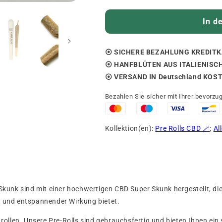
In d
⦿ SICHERE BEZAHLUNG KREDITK
⦿ HANFBLÜTEN AUS ITALIENISCH
⦿ VERSAND IN Deutschland KOS
Bezahlen Sie sicher mit Ihrer bevorz
Kollektion(en):
Pre Rolls CBD 🪄
;
Al
Skunk sind mit einer hochwertigen CBD Super Skunk hergestellt, d
 und entspannender Wirkung bietet.
rollen. Unsere Pre-Rolls sind gebrauchsfertig und bieten Ihnen ein