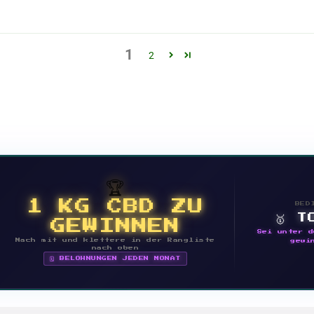
1
2
🏆
1 KG CBD ZU
BED
🥇 T
GEWINNEN
Sei unter d
Mach mit und klettere in der Rangliste
gewi
nach oben
🗓 BELOHNUNGEN JEDEN MONAT