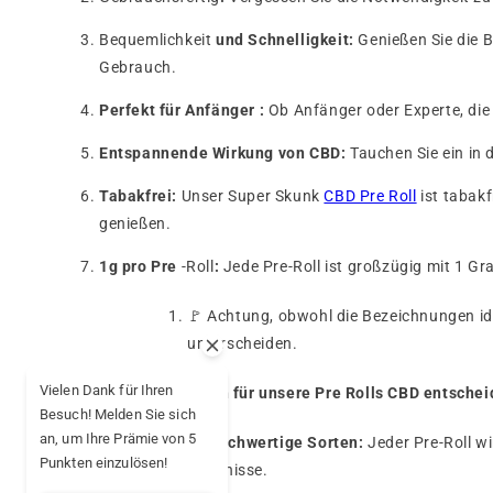
Bequemlichkeit
und Schnelligkeit:
Genießen Sie die B
Gebrauch.
Perfekt für Anfänger :
Ob Anfänger oder Experte, die 
Entspannende Wirkung von CBD:
Tauchen Sie ein in 
Tabakfrei:
Unser Super Skunk
CBD Pre Roll
ist tabakf
genießen.
1g pro Pre
-Roll
:
Jede Pre-Roll ist großzügig mit 1 G
🚩 Achtung, obwohl die Bezeichnungen id
unterscheiden.
Vielen Dank für Ihren
Warum sollten Sie sich für unsere Pre Rolls CBD entsche
Besuch! Melden Sie sich
an, um Ihre Prämie von 5
🌱
Hochwertige Sorten:
Jeder Pre-Roll w
Punkten einzulösen!
Erlebnisse.