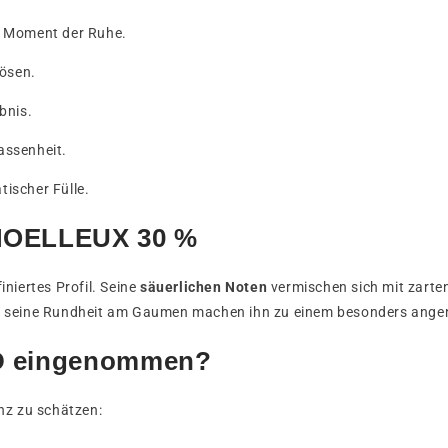
en Moment der Ruhe.
lösen.
bnis.
assenheit.
tischer Fülle.
MOELLEUX 30 %
niertes Profil. Seine
säuerlichen Noten
vermischen sich mit zarte
d seine Rundheit am Gaumen machen ihn zu einem besonders angeneh
D eingenommen?
nz zu schätzen: