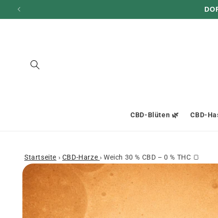
und zum
DO
Inhalt
übergehen
CBD-Blüten 🌿
CBD-Has
Startseite
›
CBD-Harze
›
Weich 30 % CBD – 0 % THC 🍞
Zu den
Produktinformationen
springen