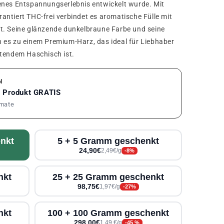
enes Entspannungserlebnis entwickelt wurde. Mit
ntiert THC-frei verbindet es aromatische Fülle mit
t. Seine glänzende dunkelbraune Farbe und seine
 es zu einem Premium-Harz, das ideal für Liebhaber
itendem Haschisch ist.
N
1 Produkt GRATIS
rmate
nkt
5 + 5 Gramm geschenkt
24,90€
2,49€/g
-8%
nkt
25 + 25 Gramm geschenkt
98,75€
1,97€/g
-27%
nkt
100 + 100 Gramm geschenkt
298,00€
1,49 €/g
-45 %