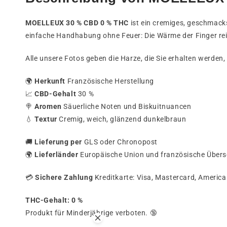
MOELLEUX 30 % CBD 0 % THC
ist ein cremiges, geschmacks
einfache Handhabung ohne Feuer: Die Wärme der Finger re
Alle unsere Fotos geben die Harze, die Sie erhalten werden,
🌍
Herkunft
Französische Herstellung
📈
CBD-Gehalt
30 %
🍭
Aromen
Säuerliche Noten und Biskuitnuancen
💧
Textur
Cremig, weich, glänzend dunkelbraun
🚚
Lieferung per
GLS oder Chronopost
🌍
Lieferländer
Europäische Union und französische Übers
💳
Sichere Zahlung
Kreditkarte: Visa, Mastercard, Americ
THC-Gehalt: 0 %
Produkt für Minderjährige verboten. 🔞