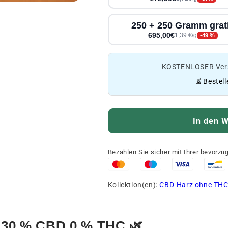
250 + 250 Gramm grat
695,00€
1,39 €/g
-49 %
KOSTENLOSER Vers
⏳ Bestell
In den W
Bezahlen Sie sicher mit Ihrer bevorz
Kollektion(en):
CBD-Harz ohne TH
30 % CBD 0 % THC 🌿