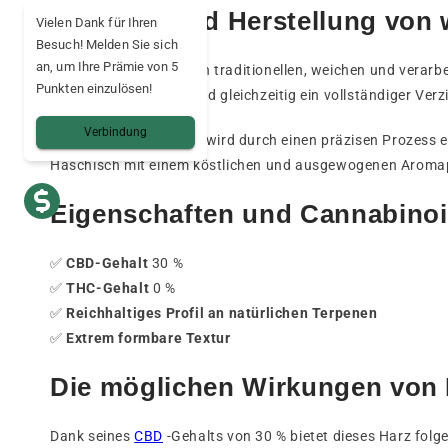
Herkunft und Herstellung von
Vielen Dank für Ihren
Besuch! Melden Sie sich
an, um Ihre Prämie von 5
MOELLEUX 30 % ist von traditionellen, weichen und verarbei
Punkten einzulösen!
Hanfs erhalten, während gleichzeitig ein vollständiger Verz
Verbindung
Seine cremige Struktur wird durch einen präzisen Prozess 
Haschisch mit einem köstlichen und ausgewogenen Aromap
Eigenschaften und Cannabinoi
✅
CBD-Gehalt
30 %
✅
THC-Gehalt
0 %
✅
Reichhaltiges Profil an natürlichen Terpenen
✅
Extrem formbare Textur
Die möglichen Wirkungen vo
Dank seines
CBD
-Gehalts von 30 % bietet dieses Harz folge