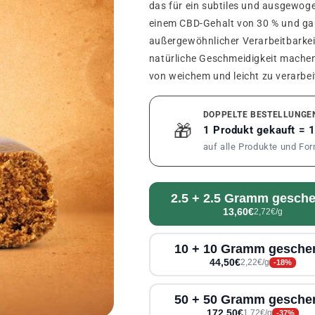
das für ein subtiles und ausgewog
einem CBD-Gehalt von 30 % und gara
außergewöhnlicher Verarbeitbarkei
natürliche Geschmeidigkeit machen
von weichem und leicht zu verarbe
DOPPELTE BESTELLUNGE
🎁
1 Produkt gekauft = 
auf alle Produkte und Fo
2.5 + 2.5 Gramm gesche
13,60€
2,72€/g
10 + 10 Gramm gesche
44,50€
2,22€/g
-18%
50 + 50 Gramm gesche
172,50€
1,72€/g
-37%