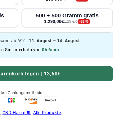
is
500 + 500 Gramm gratis
1.290,00€
1,29 €/g
-53 %
and ab 69€ :
11. August – 14. August
en Sie innerhalb von
0h 6min
arenkorb legen | 13,60€
ugten Zahlungsmethode
C
;
CBD-Harze 🍫
;
Alle Produkte
;