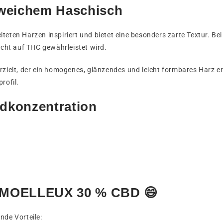
 weichem Haschisch
teten Harzen inspiriert und bietet eine besonders zarte Textur. Bei
icht auf THC gewährleistet wird.
erzielt, der ein homogenes, glänzendes und leicht formbares Harz
rofil.
dkonzentration
n MOELLEUX 30 % CBD 😄
nde Vorteile: