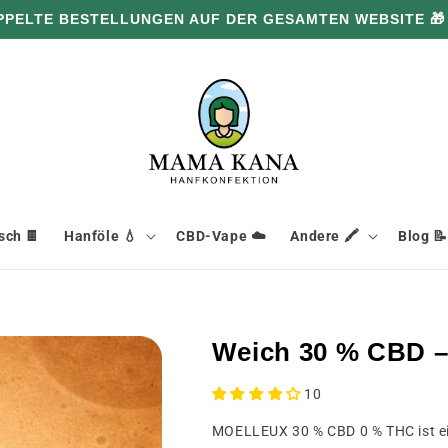
PPELTE BESTELLUNGEN AUF DER GESAMTEN WEBSITE 🎁
ch 🍫
Hanföle 💧
CBD-Vape ☁️
Andere 🖍️
Blog 📝
Weich 30 % CBD –
10
MOELLEUX 30 % CBD 0 % THC ist ein