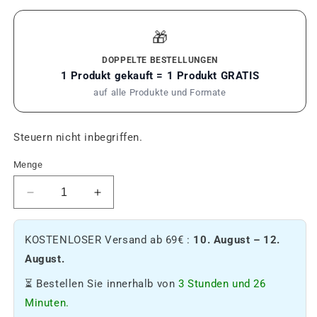
Preis
🎁
DOPPELTE BESTELLUNGEN
1 Produkt gekauft = 1 Produkt GRATIS
auf alle Produkte und Formate
Steuern nicht inbegriffen.
Menge
Die
Die
Menge
Menge
von
von
KOSTENLOSER Versand ab 69€ :
10. August – 12.
Le
Le
Soin
Soin
August.
Éclat
Éclat
⏳ Bestellen Sie innerhalb von
3 Stunden und 26
Visage
Visage
CBD
CBD
Minuten.