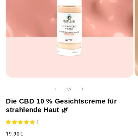
Medien
M
1
2
in
in
von
1
/
2
einem
e
modalen
m
Die CBD 10 % Gesichtscreme für
Fenster
F
öffnen
öf
strahlende Haut 🌿
1
Üblicher
19,90€