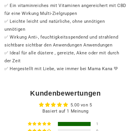
✅
Ein
vitaminreiches
mit Vitaminen
angereichert
mit
CBD
für
eine
Wirkung
Multi-
Zielgruppen
✅
Leichte
leicht
und
natürliche,
ohne
unnötigen
unnötigen
✅
Wirkung
Anti-
,
feuchtigkeitsspendend
und
strahlend
sichtbare
sichtbar
den
Anwendungen
Anwendungen
✅
Ideal
für
alle
düstere
,
gereizte,
Akne
oder
mit
durch
der
Zeit
✅
Hergestellt
mit
Liebe,
wie
immer
bei
Mama
Kana 💚
Kundenbewertungen
5.00 von 5
Basiert auf 1 Meinung
1
0