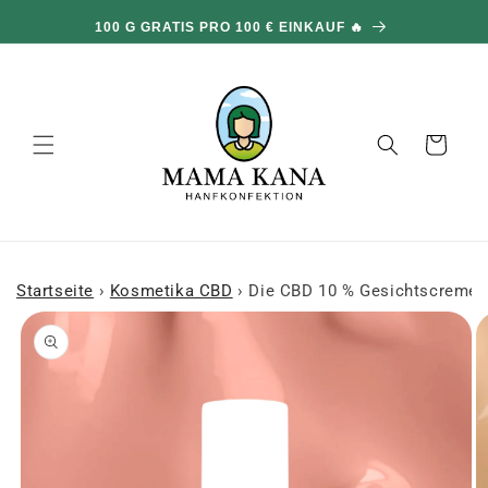
und zum
100 G GRATIS PRO 100 € EINKAUF 🔥
Inhalt
übergehen
Warenkorb
Startseite
›
Kosmetika CBD
›
Die CBD 10 % Gesichtscreme f
 den
oduktinformationen
ringen