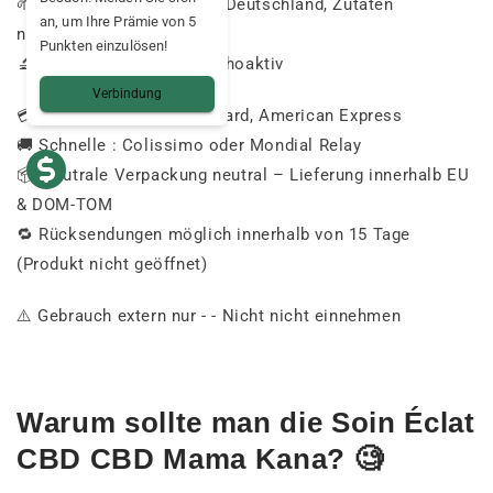
🌱
Herkunft:
Formuliert
in
Deutschland,
Zutaten
an, um Ihre Prämie von 5
natürlichen
natürlichen
Punkten einzulösen!
🔬
Ohne
THC –
Nicht
psychoaktiv
Verbindung
💳
Sichere
:
Visa,
Mastercard,
American
Express
🚚
Schnelle
:
Colissimo
oder
Mondial
Relay
📦
Neutrale Verpackung
neutral –
Lieferung
innerhalb
EU
&
DOM-
TOM
🔁
Rücksendungen
möglich
innerhalb von 15
Tage
(
Produkt
nicht
geöffnet)
⚠️
Gebrauch
extern
nur - -
Nicht
nicht
einnehmen
Warum
sollte man
die
Soin
Éclat
CBD
CBD
Mama
Kana? 🧐