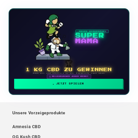
NEUES VIDEOSPIEL
SUPER
MAMA
🏆
1 KG CBD ZU GEWINNEN
Mach mit und klettere in der Rangliste nach oben
🗓 BELOHNUNGEN JEDEN MONAT
JETZT SPIELEN
Unsere Vorzeigeprodukte
Amnesia CBD
OG Kush CBD