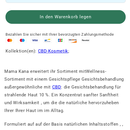
10
10
%
%
reduzieren
erhöhen
In den Warenkorb legen
🌿
🌿
Bezahlen Sie sicher mit Ihrer bevorzugten Zahlungsmethode
Kollektion(en):
CBD-Kosmetik
;
Mama
Kana
erweitert
ihr
Sortiment
mit
Wellness-
Sortiment
mit
einem
Gesichtspflege
Gesichtsbehandlung
außergewöhnliche
mit
CBD
:
die
Gesichtsbehandlung für
strahlende Haut 10 %.
Ein
Konzentrat
sanfter
Sanftheit
und
Wirksamkeit
, um
die
die
natürliche
hervorzuheben
Ihrer
Ihrer
Haut
im
im Alltag.
Formuliert
auf
auf der Basis
natürlichen Inhaltsstoffen
,
,