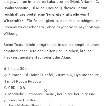
ausgewählten
in
unseren
Laboratorien
(
Hanf,
Vitamin C,
Hyaluronsäure
,
Öl
Rucou
Roucou),
dieses
Serum
reichhaltiges
bietet
eine
Synergie
kraftvolle
von
4
Wirkstoffen
!
Für
Feuchtigkeit zu spenden,
beruhigen
und
intensiv zu verschönern
,
ohne
psychotrope
psychotrope
Wirkung.
Seine
Textur
leicht
dringt
leicht
in
die
die
empfindlichen
empfindlichen Bereiche
Falten
und
Fältchen,
braune
Flecken
,
gereizte Haut
oder
oder
Akne.
🧴
Inhalt: 30
ml
🌿
Zutaten
:
Öl
Hanföl
Hanföl,
Vitamin C,
Hyaluronsäure
,
Hanföl
Rucou
Roucou
💪
CBD: 10 %
🧘
Mögliche
:
Intensive
,
neue
,
beruhigte
beruhigt
und
Vielen Dank für Ihren
einheitlich
Besuch! Melden Sie sich