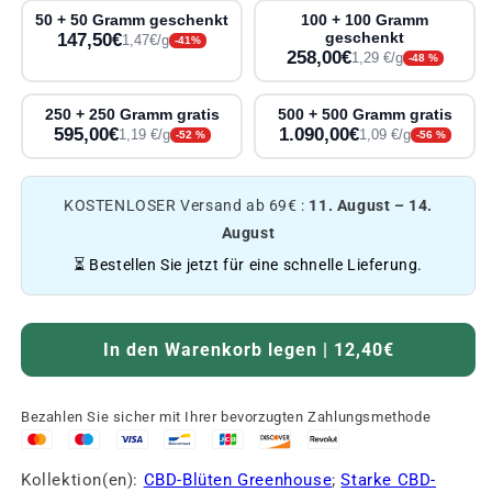
50 + 50 Gramm geschenkt
100 + 100 Gramm
147,50€
geschenkt
1,47€/g
-41%
258,00€
1,29 €/g
-48 %
250 + 250 Gramm gratis
500 + 500 Gramm gratis
595,00€
1.090,00€
1,19 €/g
1,09 €/g
-52 %
-56 %
KOSTENLOSER Versand ab 69€ :
11. August – 14.
August
⏳ Bestellen Sie jetzt für eine schnelle Lieferung.
In den Warenkorb legen | 12,40€
Bezahlen Sie sicher mit Ihrer bevorzugten Zahlungsmethode
Kollektion(en):
CBD-Blüten Greenhouse
;
Starke CBD-