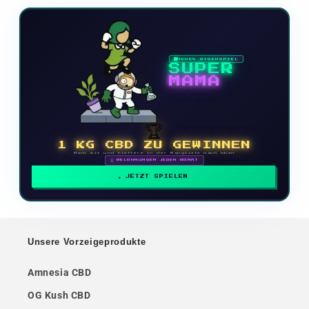
NEUES VIDEOSPIEL
SUPER
MAMA
🏆
1 KG CBD ZU GEWINNEN
Mach mit und klettere in der Rangliste nach oben
🗓 BELOHNUNGEN JEDEN MONAT
JETZT SPIELEN
Unsere Vorzeigeprodukte
Amnesia CBD
OG Kush CBD