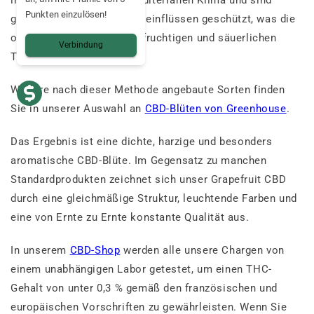
in vollem Umfang vom mediterranen Klima und sind
Punkten einzulösen!
gleichzeitig vor Witterungseinflüssen geschützt, was die
optimale Entwicklung der fruchtigen und säuerlichen
Verbindung
Terpene fördert.
Weitere nach dieser Methode angebaute Sorten finden
Sie in unserer Auswahl an
CBD-Blüten von Greenhouse
.
Das Ergebnis ist eine dichte, harzige und besonders
aromatische CBD-Blüte. Im Gegensatz zu manchen
Standardprodukten zeichnet sich unser Grapefruit CBD
durch eine gleichmäßige Struktur, leuchtende Farben und
eine von Ernte zu Ernte konstante Qualität aus.
In unserem
CBD-Shop
werden alle unsere Chargen von
einem unabhängigen Labor getestet, um einen THC-
Gehalt von unter 0,3 % gemäß den französischen und
europäischen Vorschriften zu gewährleisten. Wenn Sie