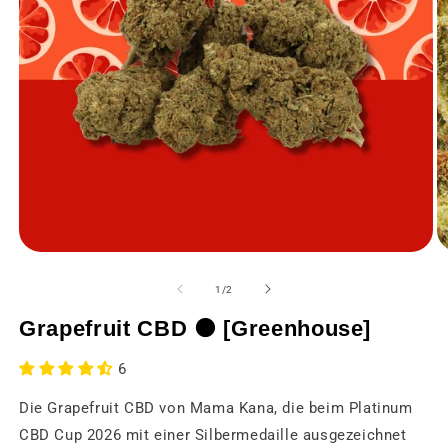
Medien
M
1
2
in
in
von
1
/
2
einem
e
modalen
m
Grapefruit CBD 🟠 [Greenhouse]
Fenster
F
öffnen
öf
6
Die Grapefruit CBD von Mama Kana, die beim Platinum
CBD Cup 2026 mit einer Silbermedaille ausgezeichnet