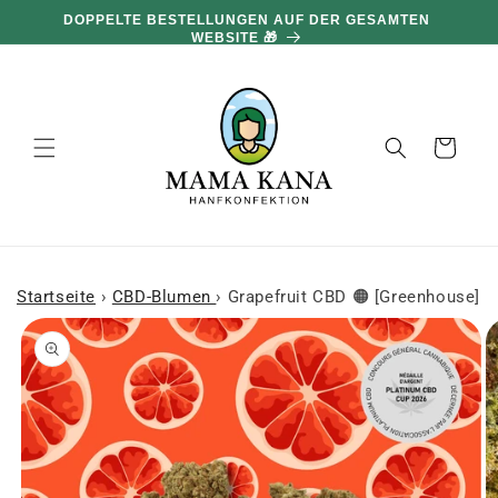
und zum
DOPPELTE BESTELLUNGEN AUF DER GESAMTEN
Inhalt
WEBSITE 🎁
übergehen
Warenkorb
Startseite
›
CBD-Blumen
›
Grapefruit CBD 🟠 [Greenhouse]
 den
oduktinformationen
ringen