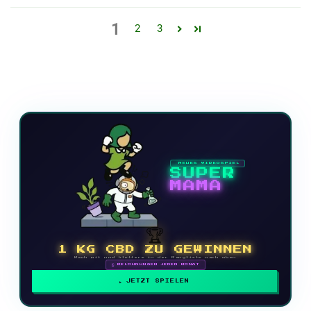
1
2
3
NEUES VIDEOSPIEL
SUPER
MAMA
🏆
1 KG CBD ZU GEWINNEN
Mach mit und klettere in der Rangliste nach oben
🗓 BELOHNUNGEN JEDEN MONAT
JETZT SPIELEN