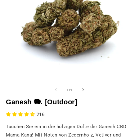
Medien
M
1
2
in
in
von
1
/
4
einem
e
modalen
m
Ganesh 🐘. [Outdoor]
Fenster
F
öffnen
öf
216
Tauchen Sie ein in die holzigen Düfte der Ganesh CBD
Mama Kana! Mit Noten von Zedernholz, Vetiver und