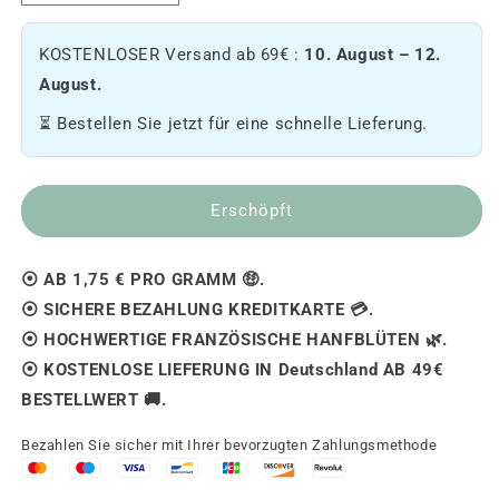
Menge
die
an
Menge
KOSTENLOSER Versand ab 69€ :
10. August – 12.
Ganesh
an
reduzieren
Ganesh
August.
🐘.
🐘.
⏳ Bestellen Sie jetzt für eine schnelle Lieferung.
[Outdoor]
[Outdoor]
Erschöpft
⦿ AB 1,75 € PRO GRAMM 🤑.
⦿ SICHERE BEZAHLUNG KREDITKARTE 💳.
⦿ HOCHWERTIGE FRANZÖSISCHE HANFBLÜTEN 🌿.
⦿ KOSTENLOSE LIEFERUNG IN Deutschland AB 49€
BESTELLWERT 🚚.
Bezahlen Sie sicher mit Ihrer bevorzugten Zahlungsmethode