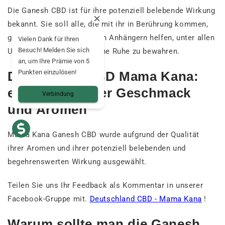
Die Ganesh CBD ist für ihre potenziell belebende Wirkung
bekannt. Sie soll alle, die mit ihr in Berührung kommen,
glücklich machen und ihren Anhängern helfen, unter allen
Vielen Dank für Ihren
Besuch! Melden Sie sich
Umständen eine olympische Ruhe zu bewahren.
an, um Ihre Prämie von 5
Punkten einzulösen!
Die Ganesh CBD Mama Kana:
ein einzigartiger Geschmack
Verbindung
und Aromen
Mama Kana Ganesh CBD wurde aufgrund der Qualität
ihrer Aromen und ihrer potenziell belebenden und
begehrenswerten Wirkung ausgewählt.
Teilen Sie uns Ihr Feedback als Kommentar in unserer
Facebook-Gruppe mit.
Deutschland CBD - Mama Kana
!
Warum sollte man die Ganesh