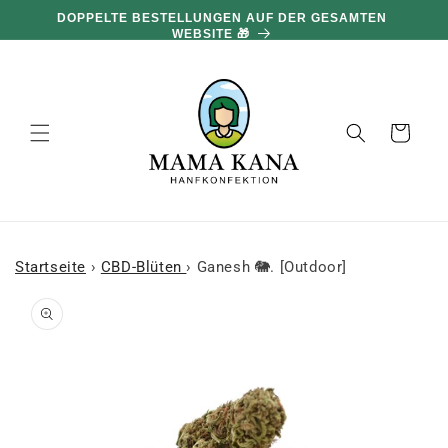
und zum
DOPPELTE BESTELLUNGEN AUF DER GESAMTEN
Inhalt
WEBSITE 🎁
übergehen
Warenkorb
Startseite
›
CBD-Blüten
›
Ganesh 🐘. [Outdoor]
 den
oduktinformationen
ringen