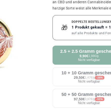
an CBD und anderen Cannabinoiden 
harzige Sorte weist alle Merkmale
DOPPELTE BESTELLUNGE
🎁
1 Produkt gekauft = 
auf alle Produkte und Fo
2.5 + 2.5 Gramm gesche
9,90€
1,98€/g
Nicht verfügbar
10 + 10 Gramm gesche
29,50€
1,47€/g
-26%
Nicht verfügbar
50 + 50 Gramm gesche
97,50€
0,97€/g
-51%
Nicht verfügbar