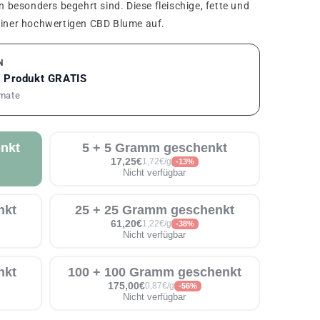
besonders begehrt sind. Diese fleischige, fette und
 einer hochwertigen CBD Blume auf.
N
1 Produkt GRATIS
rmate
nkt
5 + 5 Gramm geschenkt
17,25€
1,72€/g
-13%
Nicht verfügbar
nkt
25 + 25 Gramm geschenkt
61,20€
1,22€/g
-38%
Nicht verfügbar
nkt
100 + 100 Gramm geschenkt
175,00€
0,87€/g
-56%
Nicht verfügbar