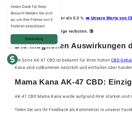
Vielen Dank für Ihren
Besuch! Melden Sie sich
THC-Gehalt von weniger als 0,3 %.
➡️ Unsere Werte von C
an, um Ihre Prämie von 5
Punkten einzulösen!
Produkt für Minderjährige verboten. 🔞
Verbindung
Die möglichen Auswirkungen 
Die Sorte AK-47 CBD ist bekannt für ihren hohen
CBD-Gehal
Kana sind vollkommen natürlich und enthalten über hunde
Mama Kana AK-47 CBD: Einzig
AK-47 CBD Mama Kana wurde aufgrund ihrer starken und re
Teilen Sie uns Ihr Feedback als Kommentar in unserer Fac