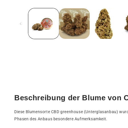
Medien
1
in
einem
modalen
Fenster
öffnen
Beschreibung der Blume von 
Diese Blumensorte CBD greenhouse (Unterglasanbau) wurde
Phasen des Anbaus besondere Aufmerksamkeit.