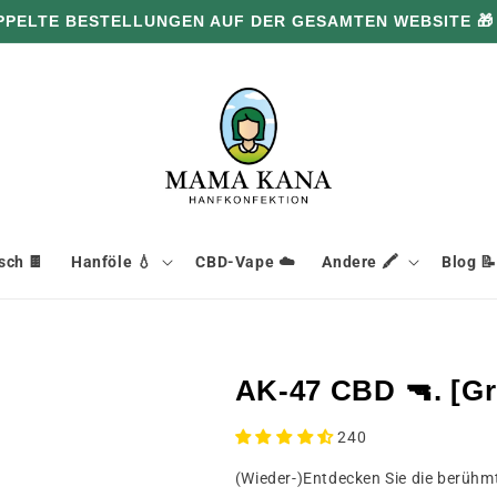
PPELTE BESTELLUNGEN AUF DER GESAMTEN WEBSITE 🎁
ch 🍫
Hanföle 💧
CBD-Vape ☁️
Andere 🖍️
Blog 📝
AK-47 CBD 🔫. [G
240
(Wieder-)Entdecken Sie die berühm