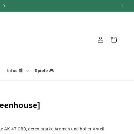
Verbindung
Warenkorb
Infos 📰
Spiele 🎮
reenhouse]
te AK-47 CBD, deren starke Aromen und hoher Anteil