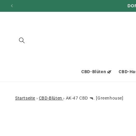
und zum
DO
Inhalt
übergehen
CBD-Blüten 🌿
CBD-Has
Startseite
›
CBD-Blüten
›
AK-47 CBD 🔫. [Greenhouse]
Zu den
Produktinformationen
springen