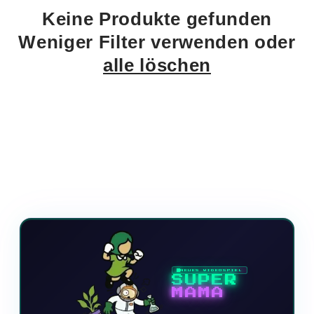
t
Keine Produkte gefunden
i
Weniger Filter verwenden oder
o
alle löschen
n
:
NEUES VIDEOSPIEL
SUPER
MAMA