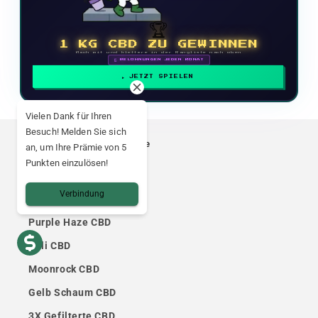
🏆
1 KG CBD ZU GEWINNEN
Mach mit und klettere in der Rangliste nach oben
🗓 BELOHNUNGEN JEDEN MONAT
JETZT SPIELEN
Vielen Dank für Ihren
Besuch! Melden Sie sich
Unsere Vorzeigeprodukte
an, um Ihre Prämie von 5
Punkten einzulösen!
Amnesia CBD
Verbindung
OG Kush CBD
Purple Haze CBD
Cali CBD
Moonrock CBD
Gelb Schaum CBD
3X Gefilterte CBD