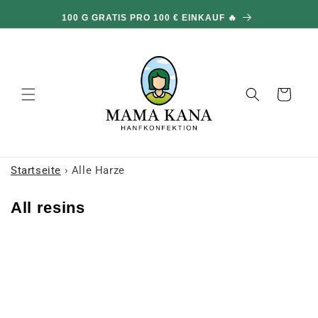
und zum
100 G GRATIS PRO 100 € EINKAUF 🔥
Inhalt
übergehen
Warenkorb
Startseite
›
Alle Harze
K
All resins
o
l
l
e
k