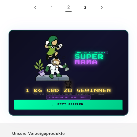
2
1
3
NEUES VIDEOSPIEL
SUPER
MAMA
🏆
1 KG CBD ZU GEWINNEN
Mach mit und klettere in der Rangliste nach oben
🗓 BELOHNUNGEN JEDEN MONAT
JETZT SPIELEN
Unsere Vorzeigeprodukte