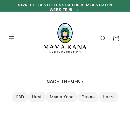
und zum
100 G GRATIS PRO 100 € EINKAUF 🔥
Inhalt
übergehen
Warenkorb
NACH THEMEN :
CBD
Hanf
Mama Kana
Promo
Harze