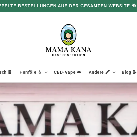
PPELTE BESTELLUNGEN AUF DER GESAMTEN WEBSITE 🎁
ch 🍫
Hanföle 💧
CBD-Vape ☁️
Andere 🖍️
Blog 📝