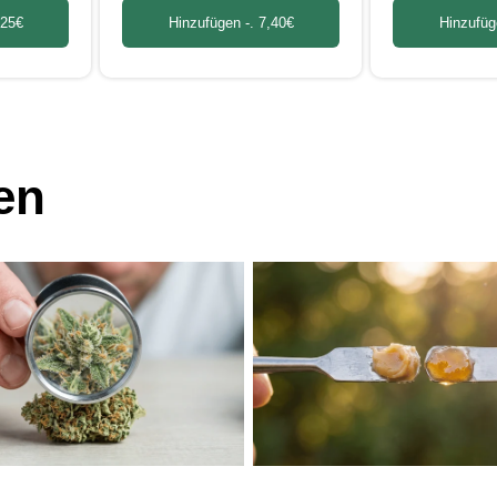
Hinzufüg
,25€
Hinzufügen -.
7,40€
en