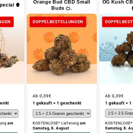
Orange Bud CBD Small
OG Kush CB
ecial 🍿
Buds 🍊.
NGEN
DOPPELBESTELLUNGEN
DOPPELBES
Üblicher
Ab
0,39€
Üblicher
Ab
0,39€
Preis
Preis
1 gekauft = 1
henkt
1 gekauft = 1 geschenkt
KOSTENLOSE* 
rung
am
KOSTENLOSE* Lieferung
am
Samstag, 8. A
Samstag, 8. August