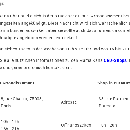
👋
na Charlot, die sich in der 8 rue charlot im 3. Arrondissement befi
ngszeiten angekündigt. Diese Nachricht wird sich wahrscheinlich 
ammkunden auswirken, aber sie sollte auch dazu führen, dass me
r Boutique angeboten werden, entdecken!
n sieben Tagen in der Woche von 10 bis 15 Uhr und von 16 bis 21 U
Sie alle nützlichen Informationen zu den Mama Kana
CBD-Shops
.
 uns gerne telefonisch kontaktieren.
e Arrondissement
Shop in Puteau
8, rue Charlot, 75003,
33, rue Parment
Adresse
Paris
Puteaux
10h - 15h
Öffnungszeiten
10h - 20h
16h - 21h