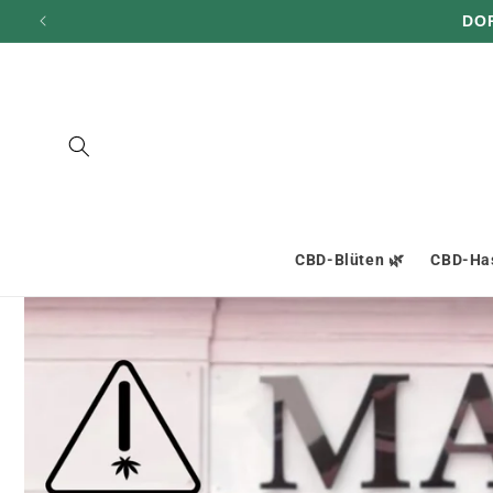
und zum
DO
Inhalt
übergehen
CBD-Blüten 🌿
CBD-Has