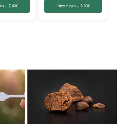
en -.
7,40€
Hinzufügen -.
9,90€