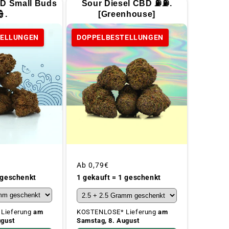
D Small Buds
Sour Diesel CBD ⛽⛽.
👮.
[Greenhouse]
TELLUNGEN
DOPPELBESTELLUNGEN
Üblicher
Ab
0,79€
Preis
 geschenkt
1 gekauft = 1 geschenkt
Lieferung
am
KOSTENLOSE* Lieferung
am
ugust
Samstag, 8. August