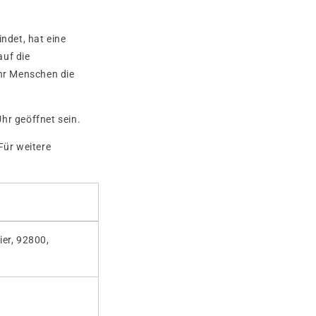
ndet, hat eine
auf die
hr Menschen die
hr geöffnet sein.
 Für weitere
x
ier, 92800,