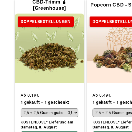
CBD-Trimm 🧉
Popcorn CBD - Sp
[Greenhouse]
DOPPELBESTELLUNGEN
DOPPELBESTELLU
Üblicher
Ab
0,19€
Üblicher
Ab
0,49€
Preis
Preis
1 gekauft = 1 geschenkt
1 gekauft = 1 gesc
KOSTENLOSE* Lieferung
am
KOSTENLOSE* Liefe
Samstag, 8. August
Samstag, 8. August