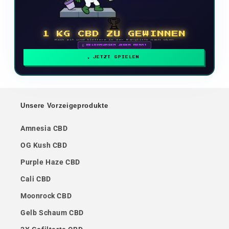
🏆
1 KG CBD ZU GEWINNEN
Mach mit und klettere in der Rangliste nach oben
🗓 BELOHNUNGEN JEDEN MONAT
JETZT SPIELEN
Unsere Vorzeigeprodukte
Amnesia CBD
OG Kush CBD
Purple Haze CBD
Cali CBD
Moonrock CBD
Gelb Schaum CBD