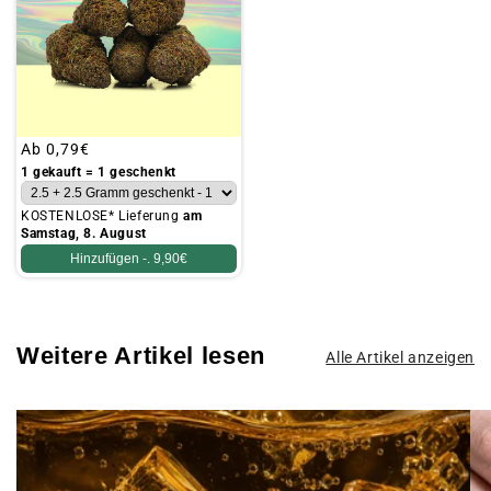
Üblicher
Ab
0,79€
Preis
1 gekauft = 1 geschenkt
KOSTENLOSE* Lieferung
am
Samstag, 8. August
Hinzufügen -.
9,90€
Weitere Artikel lesen
Alle Artikel anzeigen