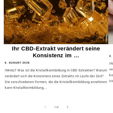
Ihr CBD-Extrakt verändert seine
Konsistenz im …
4.
6. AUGUST 2026
IN
ve
INHALT Was ist die Kristallkeimbildung in CBD-Extrakten? Warum
ko
verändert sich die Konsistenz eines Extrakts im Laufe der Zeit?
so
Die verschiedenen Formen, die die Kristallkeimbildung annehmen
kann Kristallkeimbildung,...
von
1
/
4