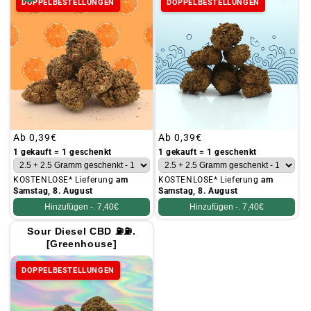
DOPPELBESTELLUNGEN
DOPPELBESTELLUNGEN
Üblicher
Ab
0,39€
Üblicher
Ab
0,39€
Preis
Preis
1 gekauft = 1 geschenkt
1 gekauft = 1 geschenkt
KOSTENLOSE* Lieferung
am
KOSTENLOSE* Lieferung
am
Samstag, 8. August
Samstag, 8. August
Hinzufügen -.
7,40€
Hinzufügen -.
7,40€
Sour Diesel CBD ⛽⛽.
[Greenhouse]
DOPPELBESTELLUNGEN