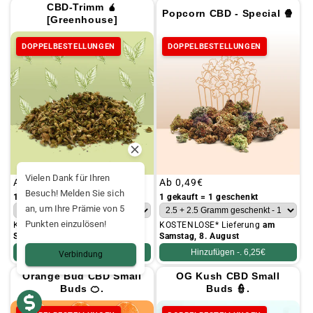
CBD-Trimm 🧉
Popcorn CBD - Special 🍿
[Greenhouse]
DOPPELBESTELLUNGEN
DOPPELBESTELLUNGEN
Vielen Dank für Ihren
Üblicher
Ab
0,19€
Üblicher
Ab
0,49€
Besuch! Melden Sie sich
Preis
Preis
1 gekauft = 1 geschenkt
1 gekauft = 1 geschenkt
an, um Ihre Prämie von 5
Punkten einzulösen!
KOSTENLOSE* Lieferung
am
KOSTENLOSE* Lieferung
am
Samstag, 8. August
Samstag, 8. August
Hinzufügen -.
4,95€
Hinzufügen -.
6,25€
Verbindung
Orange Bud CBD Small
OG Kush CBD Small
Buds 🍊.
Buds 👮.