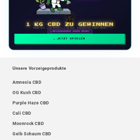
🏆
1 KG CBD ZU GEWINNEN
Mach mit und klettere in der Rangliste nach oben
🗓 BELOHNUNGEN JEDEN MONAT
JETZT SPIELEN
Unsere Vorzeigeprodukte
Amnesia CBD
OG Kush CBD
Purple Haze CBD
Cali CBD
Moonrock CBD
Gelb Schaum CBD