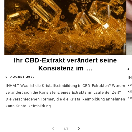
Ihr CBD-Extrakt verändert seine
Konsistenz im …
4.
6. AUGUST 2026
IN
ve
INHALT Was ist die Kristallkeimbildung in CBD-Extrakten? Warum
ko
verändert sich die Konsistenz eines Extrakts im Laufe der Zeit?
so
Die verschiedenen Formen, die die Kristallkeimbildung annehmen
kann Kristallkeimbildung,...
von
1
/
4