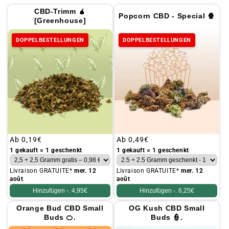
CBD-Trimm 🧉
Popcorn CBD - Special 🍿
[Greenhouse]
DOPPELBESTELLUNGEN
DOPPELBESTELLUNGEN
Üblicher
Ab
0,19€
Üblicher
Ab
0,49€
Preis
Preis
1 gekauft = 1 geschenkt
1 gekauft = 1 geschenkt
Livraison GRATUITE*
mer. 12
Livraison GRATUITE*
mer. 12
août
août
Hinzufügen -.
4,95€
Hinzufügen -.
6,25€
Orange Bud CBD Small
OG Kush CBD Small
Buds 🍊.
Buds 👮.