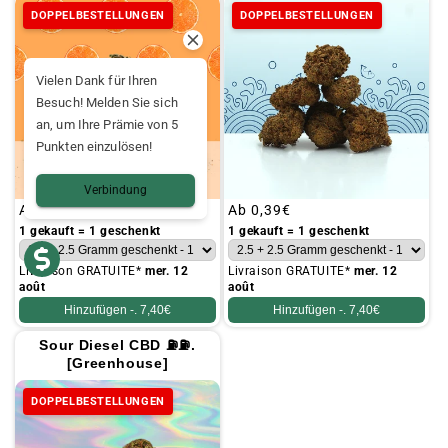
DOPPELBESTELLUNGEN
DOPPELBESTELLUNGEN
Vielen Dank für Ihren
Besuch! Melden Sie sich
an, um Ihre Prämie von 5
Punkten einzulösen!
Verbindung
Üblicher
Ab
0,39€
Üblicher
Ab
0,39€
Preis
Preis
1 gekauft = 1 geschenkt
1 gekauft = 1 geschenkt
Livraison GRATUITE*
mer. 12
Livraison GRATUITE*
mer. 12
août
août
Hinzufügen -.
7,40€
Hinzufügen -.
7,40€
Sour Diesel CBD ⛽⛽.
[Greenhouse]
DOPPELBESTELLUNGEN