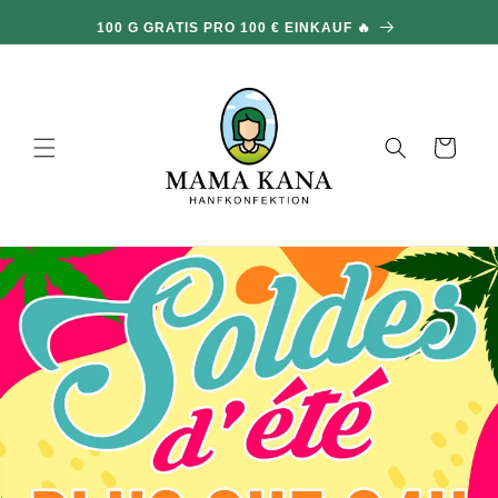
und zum
100 G GRATIS PRO 100 € EINKAUF 🔥
Inhalt
übergehen
Warenkorb