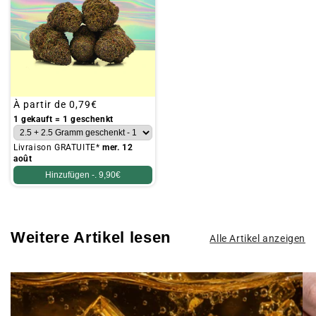
Üblicher
À partir de
0,79€
Preis
1 gekauft = 1 geschenkt
Livraison GRATUITE*
mer. 12
août
Hinzufügen -.
9,90€
Weitere Artikel lesen
Alle Artikel anzeigen