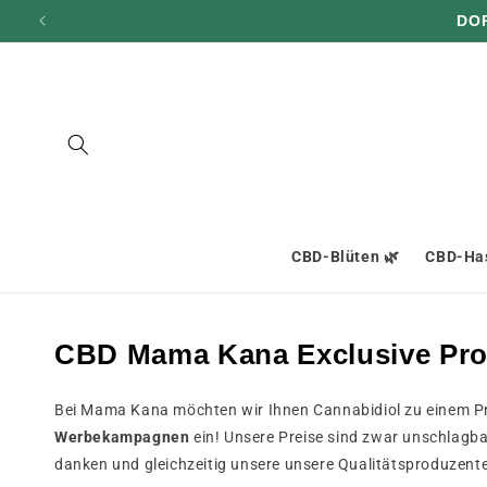
und zum
DO
Inhalt
übergehen
CBD-Blüten 🌿
CBD-Has
CBD Mama Kana Exclusive Pro
Bei Mama Kana möchten wir Ihnen Cannabidiol zu einem Prei
Werbekampagnen
ein! Unsere Preise sind zwar unschlagbar
danken und gleichzeitig unsere unsere Qualitätsproduzent