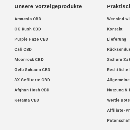
Unsere Vorzeigeprodukte
Praktisc
Amnesia CBD
Wer sind wi
OG Kush CBD
Kontakt
Purple Haze CBD
Lieferung
Cali CBD
Rücksendun
Moonrock CBD
Sichere Za
Gelb Schaum CBD
Rechtliche
3X Gefilterte CBD
Allgemeine
Afghan Hash CBD
Nutzung & 
Ketama CBD
Werde Bots
Affiliate-
Patenschaf