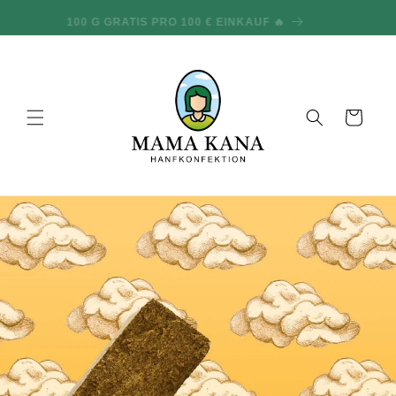
und zum
100 G GRATIS PRO 100 € EINKAUF 🔥
Inhalt
übergehen
Warenkorb