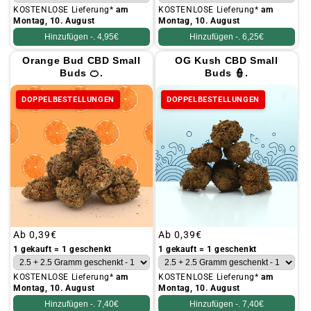
KOSTENLOSE Lieferung*
am
KOSTENLOSE Lieferung*
am
Montag, 10. August
Montag, 10. August
Hinzufügen -.
4,95€
Hinzufügen -.
6,25€
Orange Bud CBD Small
OG Kush CBD Small
Buds 🍊.
Buds 👮.
DOPPELBESTELLUNGEN
DOPPELBESTELLUNGEN
Üblicher
Ab
0,39€
Üblicher
Ab
0,39€
Preis
Preis
1 gekauft = 1 geschenkt
1 gekauft = 1 geschenkt
KOSTENLOSE Lieferung*
am
KOSTENLOSE Lieferung*
am
Montag, 10. August
Montag, 10. August
Hinzufügen -.
7,40€
Hinzufügen -.
7,40€