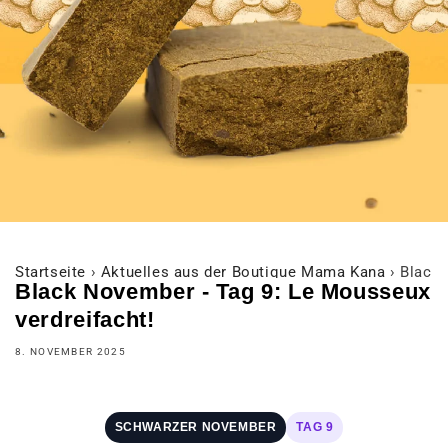
Startseite
›
Aktuelles aus der Boutique Mama Kana
›
Black 
Black November - Tag 9: Le Mousseux
verdreifacht!
8. NOVEMBER 2025
SCHWARZER NOVEMBER
TAG 9