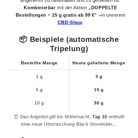
angenehm zu handhaben und zu genießen ist.
Kombinierbar
mit der Aktion
„DOPPELTE
Bestellungen
+
25 g gratis ab 99 €“ –
in unserem
CBD-Shop
.
📦 Beispiele (automatische
Tripelung)
Bestellte Menge
Heute gelieferte Menge
1 g
3 g
5 g
15 g
10 g
30 g
⏰
Das Angebot gilt bis Mitternacht.
Tag 10
enthüllt
eine neue Überraschung Black November...