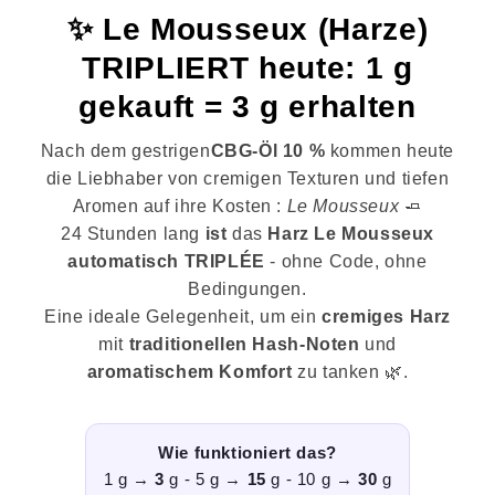
✨ Le Mousseux (Harze)
TRIPLIERT heute: 1 g
gekauft = 3 g erhalten
Nach dem gestrigen
CBG-Öl 10 %
kommen heute
die Liebhaber von cremigen Texturen und tiefen
Aromen auf ihre Kosten :
Le Mousseux
🧈
24 Stunden lang
ist
das
Harz Le Mousseux
automatisch TRIPLÉE
- ohne Code, ohne
Bedingungen.
Eine ideale Gelegenheit, um ein
cremiges Harz
mit
traditionellen Hash-Noten
und
aromatischem Komfort
zu tanken 🌿.
Wie funktioniert das?
1 g →
3
g - 5 g →
15
g - 10 g →
30
g