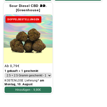
Sour Diesel CBD ⛽⛽.
[Greenhouse]
DOPPELBESTELLUNGEN
Üblicher
Ab
0,79€
Preis
1 gekauft = 1 geschenkt
KOSTENLOSE Lieferung*
am
Montag, 10. August
Hinzufügen -.
9,90€