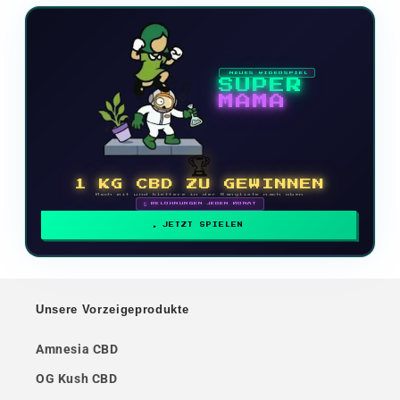
NEUES VIDEOSPIEL
SUPER
MAMA
🏆
1 KG CBD ZU GEWINNEN
Mach mit und klettere in der Rangliste nach oben
🗓 BELOHNUNGEN JEDEN MONAT
JETZT SPIELEN
Unsere Vorzeigeprodukte
Amnesia CBD
OG Kush CBD