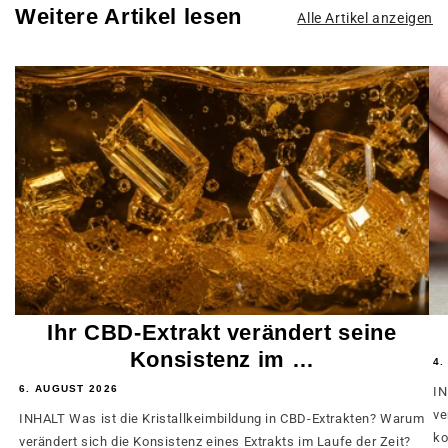
Weitere Artikel lesen
Alle Artikel anzeigen
Ihr CBD-Extrakt verändert seine
Konsistenz im …
4.
6. AUGUST 2026
IN
ve
INHALT Was ist die Kristallkeimbildung in CBD-Extrakten? Warum
ko
verändert sich die Konsistenz eines Extrakts im Laufe der Zeit?