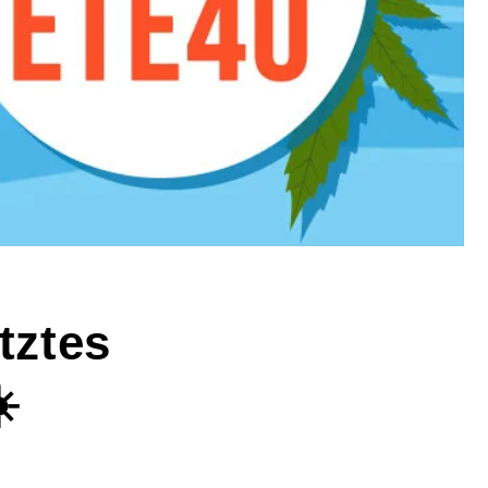
tztes
️