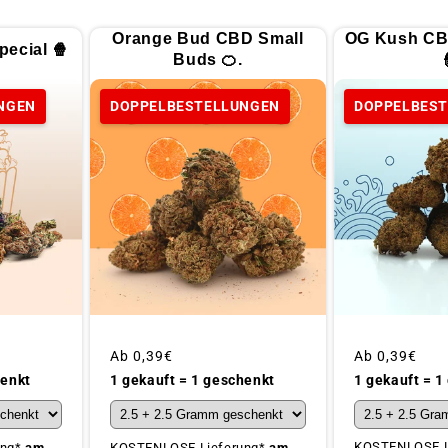
Orange Bud CBD Small
OG Kush CB
ecial 🍿
Buds 🍊.
NGEN
DOPPELBESTELLUNGEN
DOPPELBES
Üblicher
Ab
0,39€
Üblicher
Ab
0,39€
Preis
Preis
1 gekauft = 1
henkt
1 gekauft = 1 geschenkt
KOSTENLOSE L
ung*
am
KOSTENLOSE Lieferung*
am