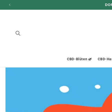
und zum
DO
Inhalt
übergehen
CBD-Blüten 🌿
CBD-Has