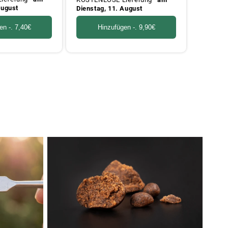
August
Dienstag, 11. August
en -.
7,40€
Hinzufügen -.
9,90€