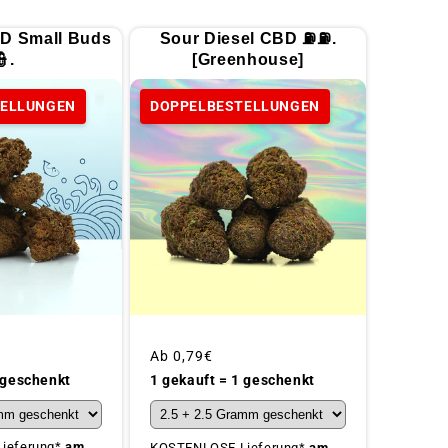
D Small Buds
Sour Diesel CBD ⛽⛽.
👮.
[Greenhouse]
TELLUNGEN
DOPPELBESTELLUNGEN
Üblicher
Ab
0,79€
Preis
 geschenkt
1 gekauft = 1 geschenkt
ieferung*
am
KOSTENLOSE Lieferung*
am