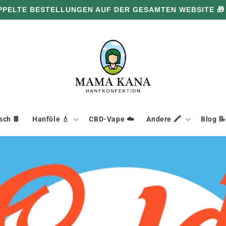
PPELTE BESTELLUNGEN AUF DER GESAMTEN WEBSITE 🎁
ch 🍫
Hanföle 💧
CBD-Vape ☁️
Andere 🖍️
Blog 📝