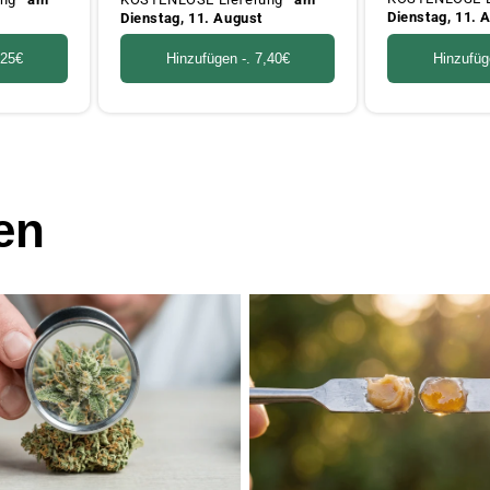
Dienstag, 11. 
Dienstag, 11. August
Hinzufüg
,25€
Hinzufügen -.
7,40€
en