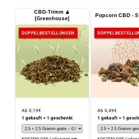
CBD-Trimm 🧉
Popcorn CBD - Sp
[Greenhouse]
DOPPELBESTELLUNGEN
DOPPELBESTELLU
Üblicher
Ab
0,19€
Üblicher
Ab
0,49€
Preis
Preis
1 gekauft = 1 geschenkt
1 gekauft = 1 gesc
KOSTENLOSE Lieferung*
am
KOSTENLOSE Liefer