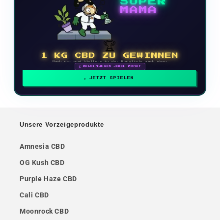
SUPER
MAMA
🏆
1 KG CBD ZU GEWINNEN
Mach mit und klettere in der Rangliste nach oben
🗓 BELOHNUNGEN JEDEN MONAT
JETZT SPIELEN
Unsere Vorzeigeprodukte
Amnesia CBD
OG Kush CBD
Purple Haze CBD
Cali CBD
Moonrock CBD