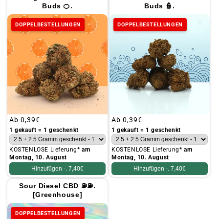
Buds 🍊.
Buds 👮.
DOPPELBESTELLUNGEN
DOPPELBESTELLUNGEN
Üblicher
Ab
0,39€
Üblicher
Ab
0,39€
Preis
Preis
1 gekauft = 1 geschenkt
1 gekauft = 1 geschenkt
KOSTENLOSE Lieferung*
am
KOSTENLOSE Lieferung*
am
Montag, 10. August
Montag, 10. August
Hinzufügen -.
7,40€
Hinzufügen -.
7,40€
Sour Diesel CBD ⛽⛽.
[Greenhouse]
DOPPELBESTELLUNGEN