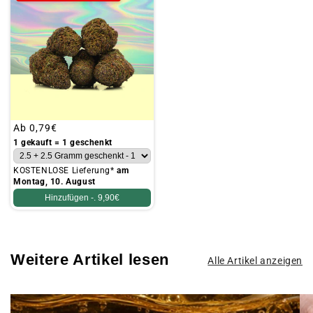
Üblicher
Ab
0,79€
Preis
1 gekauft = 1 geschenkt
KOSTENLOSE Lieferung*
am
Montag, 10. August
Hinzufügen -.
9,90€
Weitere Artikel lesen
Alle Artikel anzeigen