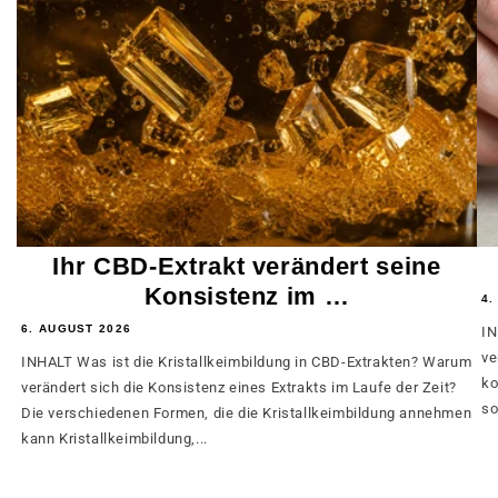
Ihr CBD-Extrakt verändert seine
Konsistenz im …
4.
6. AUGUST 2026
IN
ve
INHALT Was ist die Kristallkeimbildung in CBD-Extrakten? Warum
ko
verändert sich die Konsistenz eines Extrakts im Laufe der Zeit?
so
Die verschiedenen Formen, die die Kristallkeimbildung annehmen
kann Kristallkeimbildung,...