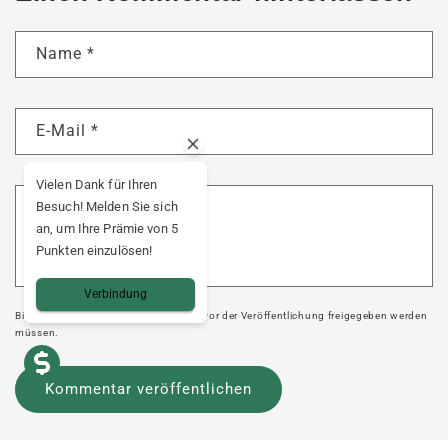
Name
*
E-Mail
*
Vielen Dank für Ihren
Kommentar
*
Besuch! Melden Sie sich
an, um Ihre Prämie von 5
Punkten einzulösen!
Verbindung
Bitte beachten Sie, dass Kommentare vor der Veröffentlichung freigegeben werden
müssen.