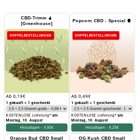
CBD-Trimm 🧉
Popcorn CBD - Special 🍿
[Greenhouse]
DOPPELBESTELLUNGEN
DOPPELBESTELLUNGEN
Üblicher
Ab
0,19€
Üblicher
Ab
0,49€
Preis
Preis
1 gekauft = 1 geschenkt
1 gekauft = 1 geschenkt
KOSTENLOSE Lieferung*
am
KOSTENLOSE Lieferung*
am
Montag, 10. August
Montag, 10. August
Hinzufügen -.
4,95€
Hinzufügen -.
6,25€
Orange Bud CBD Small
OG Kush CBD Small