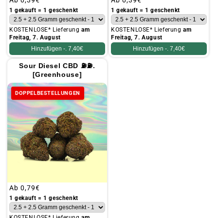
Üblicher
Ab
0,39€
Üblicher
Ab
0,39€
Preis
Preis
1 gekauft = 1 geschenkt
1 gekauft = 1 geschenkt
KOSTENLOSE* Lieferung
am
KOSTENLOSE* Lieferung
am
Freitag, 7. August
Freitag, 7. August
Hinzufügen -.
7,40€
Hinzufügen -.
7,40€
Sour Diesel CBD ⛽⛽.
[Greenhouse]
DOPPELBESTELLUNGEN
Üblicher
Ab
0,79€
Preis
1 gekauft = 1 geschenkt
KOSTENLOSE* Lieferung
am