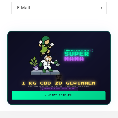
E-Mail
NEUES VIDEOSPIEL
SUPER
MAMA
🏆
1 KG CBD ZU GEWINNEN
Mach mit und klettere in der Rangliste nach oben
🗓 BELOHNUNGEN JEDEN MONAT
JETZT SPIELEN