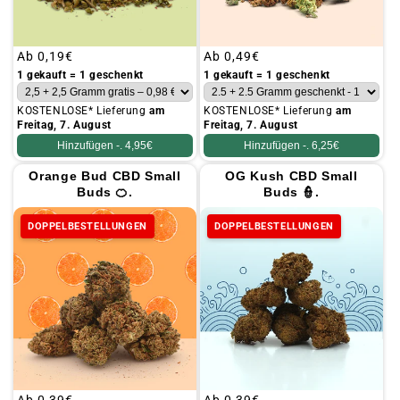
Üblicher
Ab
0,19€
Üblicher
Ab
0,49€
Preis
Preis
1 gekauft = 1 geschenkt
1 gekauft = 1 geschenkt
KOSTENLOSE* Lieferung
am
KOSTENLOSE* Lieferung
am
Freitag, 7. August
Freitag, 7. August
Hinzufügen -.
4,95€
Hinzufügen -.
6,25€
Orange Bud CBD Small
OG Kush CBD Small
Buds 🍊.
Buds 👮.
DOPPELBESTELLUNGEN
DOPPELBESTELLUNGEN