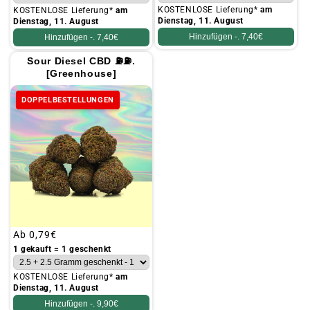
KOSTENLOSE Lieferung*
am
KOSTENLOSE Lieferung*
am
Dienstag, 11. August
Dienstag, 11. August
Hinzufügen -.
7,40€
Hinzufügen -.
7,40€
Sour Diesel CBD ⛽⛽.
[Greenhouse]
DOPPELBESTELLUNGEN
Üblicher
Ab
0,79€
Preis
1 gekauft = 1 geschenkt
KOSTENLOSE Lieferung*
am
Dienstag, 11. August
Hinzufügen -.
9,90€