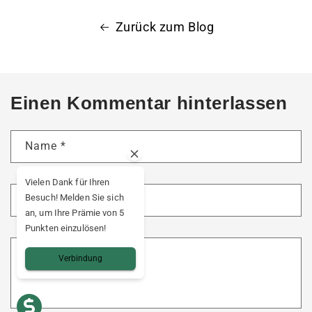
Zurück zum Blog
Einen Kommentar hinterlassen
Name
*
Vielen Dank für Ihren
Besuch! Melden Sie sich
E-Mail
*
an, um Ihre Prämie von 5
Punkten einzulösen!
Kommentar
*
Verbindung