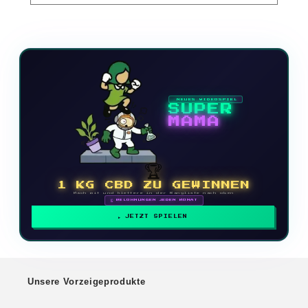
NEUES VIDEOSPIEL
SUPER
MAMA
🏆
1 KG CBD ZU GEWINNEN
Mach mit und klettere in der Rangliste nach oben
🗓 BELOHNUNGEN JEDEN MONAT
JETZT SPIELEN
Unsere Vorzeigeprodukte