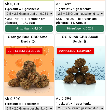
Üblicher
Ab
0,19€
Üblicher
Ab
0,49€
Preis
Preis
1 gekauft = 1 geschenkt
1 gekauft = 1 geschenkt
KOSTENLOSE Lieferung*
am
KOSTENLOSE Lieferung*
am
Dienstag, 11. August
Dienstag, 11. August
Hinzufügen -.
4,95€
Hinzufügen -.
6,25€
Orange Bud CBD Small
OG Kush CBD Small
Buds 🍊.
Buds 👮.
DOPPELBESTELLUNGEN
DOPPELBESTELLUNGEN
Üblicher
Ab
0,39€
Üblicher
Ab
0,39€
Preis
Preis
1 gekauft = 1 geschenkt
1 gekauft = 1 geschenkt