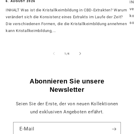
6. AUGUST 2026
IN
ve
INHALT Was ist die Kristallkeimbildung in CBD-Extrakten? Warum
ko
verändert sich die Konsistenz eines Extrakts im Laufe der Zeit?
so
Die verschiedenen Formen, die die Kristallkeimbildung annehmen
kann Kristallkeimbildung,...
von
1
/
4
Abonnieren Sie unsere
Newsletter
Seien Sie der Erste, der von neuen Kollektionen
und exklusiven Angeboten erfährt.
E-Mail