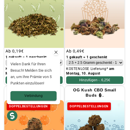
Üblicher
Ab
0,19€
Üblicher
Ab
0,49€
Preis
Preis
1 gekauft = 1 geschenkt
1 gekauft = 1 geschenkt
Vielen Dank für Ihren
KOSTENLOSE Lieferung*
am
KOSTENLOSE Lieferung*
am
Besuch! Melden Sie sich
Montag, 10. August
Montag, 10. August
an, um Ihre Prämie von 5
Hinzufügen -.
4,95€
Hinzufügen -.
6,25€
Punkten einzulösen!
Orange Bud CBD Small
OG Kush CBD Small
Buds 🍊.
Buds 👮.
Verbindung
DOPPELBESTELLUNGEN
DOPPELBESTELLUNGEN