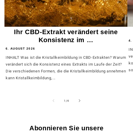
Ihr CBD-Extrakt verändert seine
Konsistenz im …
4.
6. AUGUST 2026
IN
ve
INHALT Was ist die Kristallkeimbildung in CBD-Extrakten? Warum
ko
verändert sich die Konsistenz eines Extrakts im Laufe der Zeit?
so
Die verschiedenen Formen, die die Kristallkeimbildung annehmen
kann Kristallkeimbildung,...
von
1
/
4
Abonnieren Sie unsere