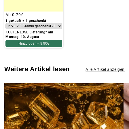
Üblicher
Ab
0,79€
Preis
1 gekauft = 1 geschenkt
KOSTENLOSE Lieferung*
am
Montag, 10. August
Hinzufügen -.
9,90€
Weitere Artikel lesen
Alle Artikel anzeigen