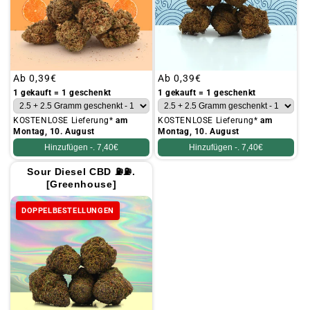
Üblicher
Ab
0,39€
Üblicher
Ab
0,39€
Preis
Preis
1 gekauft = 1 geschenkt
1 gekauft = 1 geschenkt
KOSTENLOSE Lieferung*
am
KOSTENLOSE Lieferung*
am
Montag, 10. August
Montag, 10. August
Hinzufügen -.
7,40€
Hinzufügen -.
7,40€
Sour Diesel CBD ⛽⛽.
[Greenhouse]
DOPPELBESTELLUNGEN