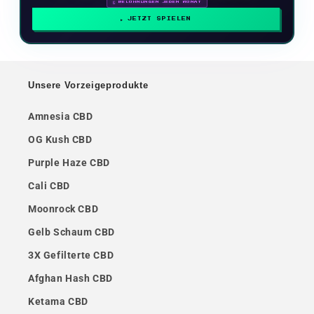
🗓 BELOHNUNGEN JEDEN MONAT
JETZT SPIELEN
Unsere Vorzeigeprodukte
Amnesia CBD
OG Kush CBD
Purple Haze CBD
Cali CBD
Moonrock CBD
Gelb Schaum CBD
3X Gefilterte CBD
Afghan Hash CBD
Ketama CBD