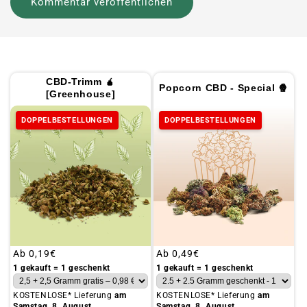
CBD-Trimm 🧉
Popcorn CBD - Special 🍿
[Greenhouse]
DOPPELBESTELLUNGEN
DOPPELBESTELLUNGEN
Üblicher
Ab
0,19€
Üblicher
Ab
0,49€
Preis
Preis
1 gekauft = 1 geschenkt
1 gekauft = 1 geschenkt
KOSTENLOSE* Lieferung
am
KOSTENLOSE* Lieferung
am
Samstag, 8. August
Samstag, 8. August