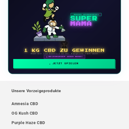
NEUES VIDEOSPIEL
SUPER
MAMA
🏆
1 KG CBD ZU GEWINNEN
Mach mit und klettere in der Rangliste nach oben
🗓 BELOHNUNGEN JEDEN MONAT
JETZT SPIELEN
Unsere Vorzeigeprodukte
Amnesia CBD
OG Kush CBD
Purple Haze CBD