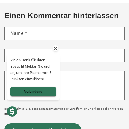
Einen Kommentar hinterlassen
Name
*
E-Mail
*
Vielen Dank für Ihren
Besuch! Melden Sie sich
an, um Ihre Prämie von 5
Kommentar
*
Punkten einzulösen!
Verbindung
Bitte beachten Sie, dass Kommentare vor der Veröffentlichung freigegeben werden
müssen.