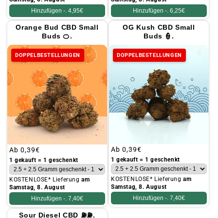
Hinzufügen -.
4,95€
Hinzufügen -.
6,25€
Orange Bud CBD Small
OG Kush CBD Small
Buds 🍊.
Buds 👮.
DOPPELBESTELLUNGEN
DOPPELBESTELLUNGEN
Üblicher
Ab
0,39€
Üblicher
Ab
0,39€
Preis
Preis
1 gekauft = 1 geschenkt
1 gekauft = 1 geschenkt
KOSTENLOSE* Lieferung
am
KOSTENLOSE* Lieferung
am
Samstag, 8. August
Samstag, 8. August
Hinzufügen -.
7,40€
Hinzufügen -.
7,40€
Sour Diesel CBD ⛽⛽.