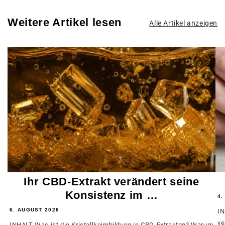
Weitere Artikel lesen
Alle Artikel anzeigen
Ihr CBD-Extrakt verändert seine
Konsistenz im …
4.
6. AUGUST 2026
IN
ve
INHALT Was ist die Kristallkeimbildung in CBD-Extrakten? Warum