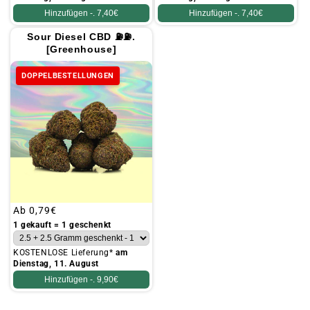
Hinzufügen -.
7,40€
Hinzufügen -.
7,40€
Sour Diesel CBD ⛽⛽.
[Greenhouse]
DOPPELBESTELLUNGEN
Üblicher
Ab
0,79€
Preis
1 gekauft = 1 geschenkt
KOSTENLOSE Lieferung*
am
Dienstag, 11. August
Hinzufügen -.
9,90€