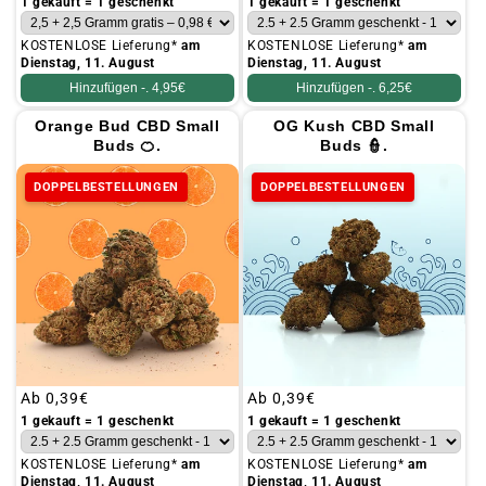
Preis
Preis
1 gekauft = 1 geschenkt
1 gekauft = 1 geschenkt
KOSTENLOSE Lieferung*
am
KOSTENLOSE Lieferung*
am
Dienstag, 11. August
Dienstag, 11. August
Hinzufügen -.
4,95€
Hinzufügen -.
6,25€
Orange Bud CBD Small
OG Kush CBD Small
Buds 🍊.
Buds 👮.
DOPPELBESTELLUNGEN
DOPPELBESTELLUNGEN
Üblicher
Ab
0,39€
Üblicher
Ab
0,39€
Preis
Preis
1 gekauft = 1 geschenkt
1 gekauft = 1 geschenkt
KOSTENLOSE Lieferung*
am
KOSTENLOSE Lieferung*
am
Dienstag, 11. August
Dienstag, 11. August