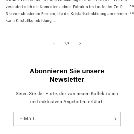
ko
verändert sich die Konsistenz eines Extrakts im Laufe der Zeit?
so
Die verschiedenen Formen, die die Kristallkeimbildung annehmen
kann Kristallkeimbildung,...
von
1
/
4
Abonnieren Sie unsere
Newsletter
Seien Sie der Erste, der von neuen Kollektionen
und exklusiven Angeboten erfährt.
E-Mail