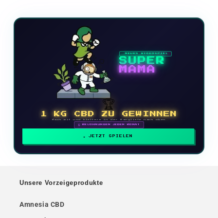
NEUES VIDEOSPIEL
SUPER
MAMA
🏆
1 KG CBD ZU GEWINNEN
Mach mit und klettere in der Rangliste nach oben
🗓 BELOHNUNGEN JEDEN MONAT
JETZT SPIELEN
Unsere Vorzeigeprodukte
Amnesia CBD