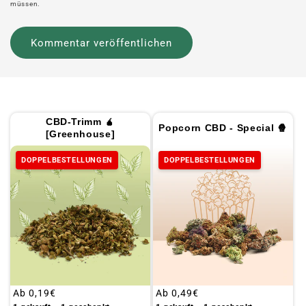
müssen.
CBD-Trimm 🧉
Popcorn CBD - Special 🍿
[Greenhouse]
DOPPELBESTELLUNGEN
DOPPELBESTELLUNGEN
Üblicher
Ab
0,19€
Üblicher
Ab
0,49€