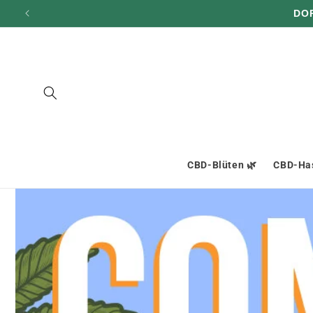
und zum
DO
Inhalt
übergehen
CBD-Blüten 🌿
CBD-Has