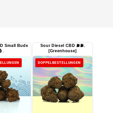
D Small Buds
Sour Diesel CBD ⛽⛽.
👮.
[Greenhouse]
TELLUNGEN
DOPPELBESTELLUNGEN