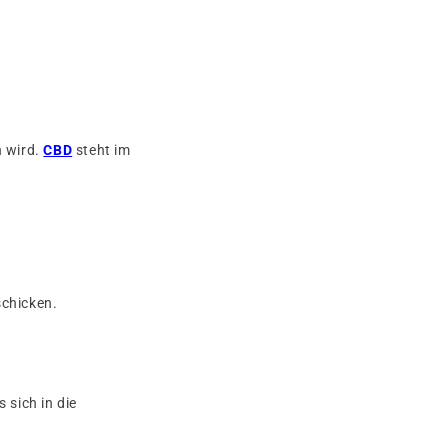
n wird.
CBD
steht im
schicken.
 sich in die