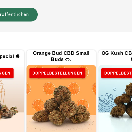
Orange Bud CBD Small
OG Kush CB
ecial 🍿
Buds 🍊.
NGEN
DOPPELBESTELLUNGEN
DOPPELBES