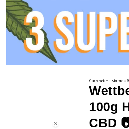
Startseite
›
Mamas B
Wettb
100g 
CBD 