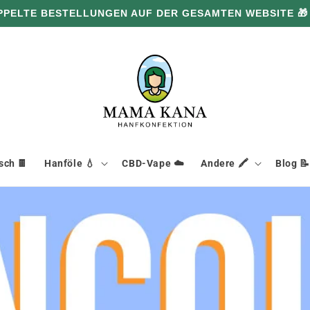
PPELTE BESTELLUNGEN AUF DER GESAMTEN WEBSITE 🎁
ch 🍫
Hanföle 💧
CBD-Vape ☁️
Andere 🖍️
Blog 📝