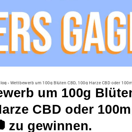
log
›
Wettbewerb um 100g Blüten CBD, 100g Harze CBD oder 100ml
ewerb um 100g Blüte
Harze CBD oder 100m
 zu gewinnen.