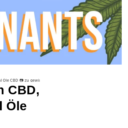
 Öle CBD 📷 zu gewinnen.
n CBD,
l Öle