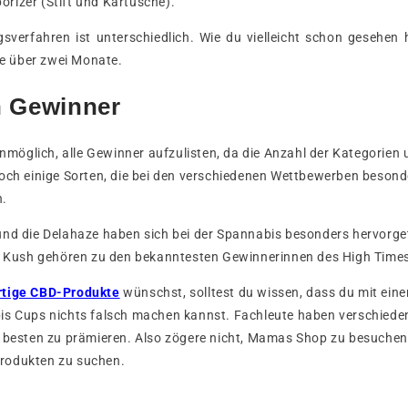
orizer (Stift und Kartusche).
verfahren ist unterschiedlich. Wie du vielleicht schon gesehen h
 über zwei Monate.
n Gewinner
 unmöglich, alle Gewinner aufzulisten, da die Anzahl der Kategorien
doch einige Sorten, die bei den verschiedenen Wettbewerben besond
n.
und die Delahaze haben sich bei der Spannabis besonders hervorg
al Kush gehören zu den bekanntesten Gewinnerinnen des High Time
tige CBD-Produkte
wünschst, solltest du wissen, dass du mit ein
is Cups nichts falsch machen kannst. Fachleute haben verschieden
e besten zu prämieren. Also zögere nicht, Mamas Shop zu besuche
rodukten zu suchen.