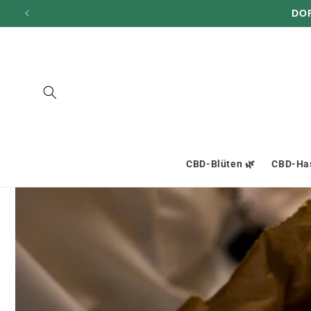
und zum
DO
Inhalt
übergehen
CBD-Blüten 🌿
CBD-Has