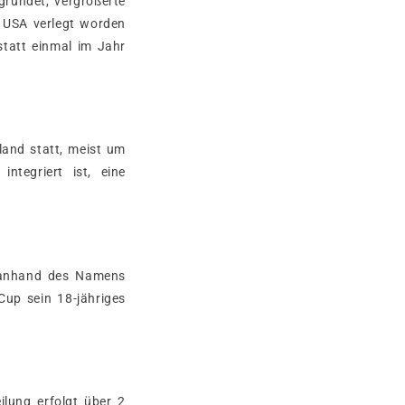
ründet, vergrößerte
e USA verlegt worden
tatt einmal im Jahr
and statt, meist um
tegriert ist, eine
n anhand des Namens
 Cup sein 18-jähriges
ilung erfolgt über 2