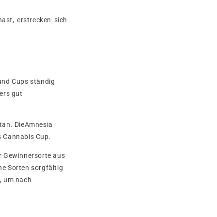
ast, erstrecken sich
 und Cups ständig
ers gut
etan. DieAmnesia
s Cannabis Cup.
er Gewinnersorte aus
e Sorten sorgfältig
n, um nach