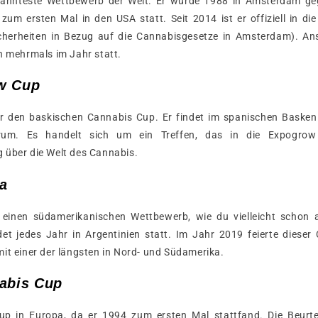
rkannteste Wettbewerb der Welt. Er wurde 1988 in Amsterdam geg
zum ersten Mal in den USA statt. Seit 2014 ist er offiziell in di
cherheiten in Bezug auf die Cannabisgesetze in Amsterdam). Ans
n mehrmals im Jahr statt.
w Cup
r den baskischen Cannabis Cup. Er findet im spanischen Baskenl
um. Es handelt sich um ein Treffen, das in die Expogrow in
 über die Welt des Cannabis.
a
 einen südamerikanischen Wettbewerb, wie du vielleicht scho
det jedes Jahr in Argentinien statt. Im Jahr 2019 feierte dieser
it einer der längsten in Nord- und Südamerika.
nabis Cup
Cup in Europa, da er 1994 zum ersten Mal stattfand. Die Beurte