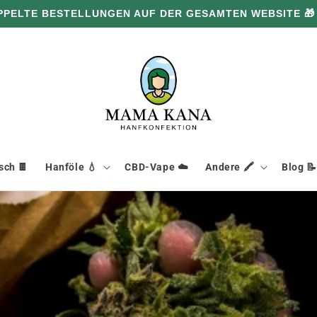
PPELTE BESTELLUNGEN AUF DER GESAMTEN WEBSITE 🎁
ch 🍫
Hanföle 💧
CBD-Vape ☁️
Andere 🖍️
Blog 📝