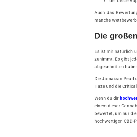
der beste Vap
Auch das Bewertungs
manche Wettbewerbe
Die große
Es ist mir natürlich
zunimmt. Es gibt je
abgeschnitten habe
Die Jamaican Pearl 
Haze und die Critic
Wenn du dir
hochwer
einem dieser Cannab
bewertet, um nur di
hochwertigen CBD-P