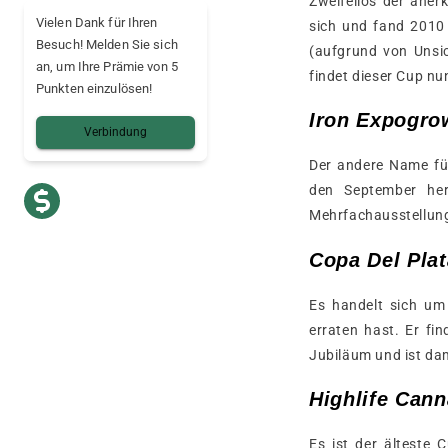
Zweifellos der ane
Vielen Dank für Ihren
sich und fand 2010 
Besuch! Melden Sie sich
(aufgrund von Unsi
an, um Ihre Prämie von 5
findet dieser Cup nu
Punkten einzulösen!
Iron Expogro
Verbindung
Der andere Name fü
den September her
Mehrfachausstellung
Copa Del Plat
Es handelt sich um
erraten hast. Er fin
Jubiläum und ist dam
Highlife Can
Es ist der älteste 