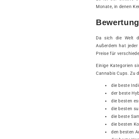
Monate, in denen Ken
Bewertungs
Da sich die Welt d
Außerdem hat jeder 
Preise für verschied
Einige Kategorien si
Cannabis Cups. Zu d
die beste Ind
der beste Hyb
die besten es
die besten su
die beste Sa
die besten Ko
den besten A