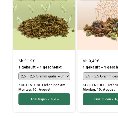
Üblicher
Ab
0,19€
Üblicher
Ab
0,49€
Preis
Preis
1 gekauft = 1 geschenkt
1 gekauft = 1 gesc
KOSTENLOSE Lieferung*
am
KOSTENLOSE Liefer
Montag, 10. August
Montag, 10. August
Hinzufügen -.
4,95€
Hinzufügen -.
6