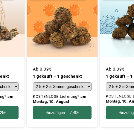
Üblicher
Ab
0,39€
Üblicher
Ab
0,39€
Preis
Preis
1 gekauft = 1
henkt
1 gekauft = 1 geschenkt
KOSTENLOSE L
ung*
am
KOSTENLOSE Lieferung*
am
Montag, 10. A
Montag, 10. August
Hinzufüg
,25€
Hinzufügen -.
7,40€