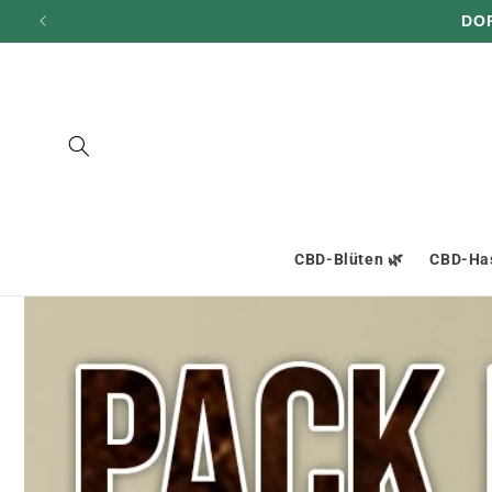
und zum
DO
Inhalt
übergehen
CBD-Blüten 🌿
CBD-Has