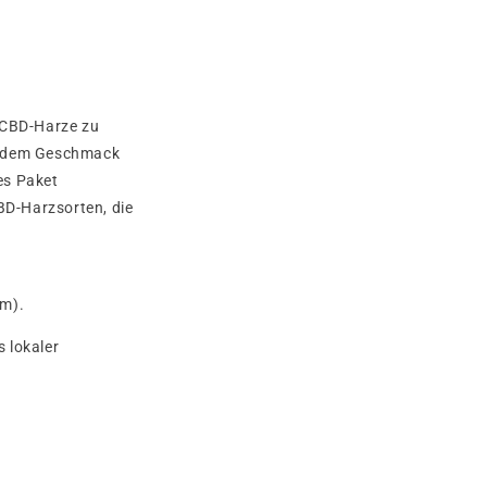
n CBD-Harze zu
e jedem Geschmack
es Paket
BD-Harzsorten, die
mm).
s lokaler