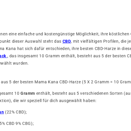
nen eine einfache und kostengünstige Möglichkeit, ihre köstliche
lpunkt dieser Auswahl steht das
CBD
, mit vielfältigen Profilen, di
a Kana hat sich dafür entschieden, ihre besten CBD-Harze in dies
ack
, das insgesamt 10 Gramm enthält, besteht aus 5 der besten C
gewählt wurden.
t aus 5 der besten Mama Kana CBD-Harze (5 X 2 Gramm = 10 Gra
sgesamt
10
Gramm
enthält, besteht aus 5 verschiedenen Sorten (au
tion), die wir speziell für dich ausgewählt haben:
an
(22% CBD);
5% CBD 9% CBG);