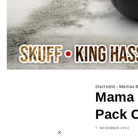
Startseite
›
Mamas B
Mama 
Pack C
7. NOVEMBER 2022