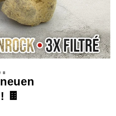
! 🍫
 neuen
! 🍫