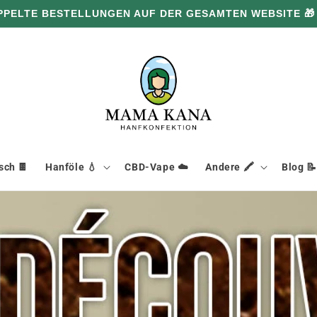
PPELTE BESTELLUNGEN AUF DER GESAMTEN WEBSITE 
ch 🍫
Hanföle 💧
CBD-Vape ☁️
Andere 🖍️
Blog 📝