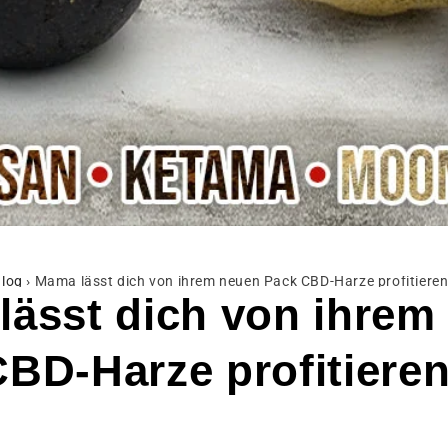
log
›
Mama lässt dich von ihrem neuen Pack CBD-Harze profitieren
lässt dich von ihrem
BD-Harze profitieren