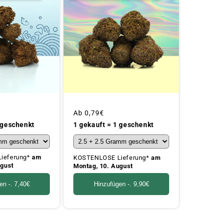
Üblicher
Ab
0,79€
Preis
 geschenkt
1 gekauft = 1 geschenkt
ieferung*
am
KOSTENLOSE Lieferung*
am
ugust
Montag, 10. August
en -.
7,40€
Hinzufügen -.
9,90€