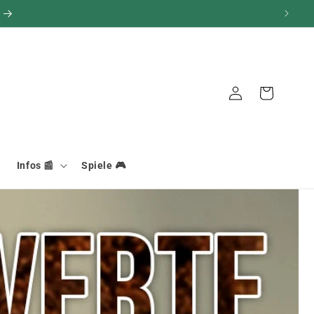

Verbindung
Warenkorb
Infos 📰
Spiele 🎮