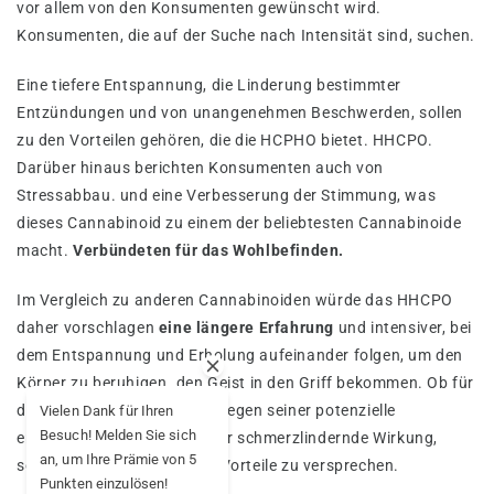
vor allem von den Konsumenten gewünscht wird.
Konsumenten, die auf der Suche nach Intensität sind, suchen.
Eine tiefere Entspannung, die Linderung bestimmter
Entzündungen und von unangenehmen Beschwerden, sollen
zu den Vorteilen gehören, die die HCPHO bietet. HHCPO.
Darüber hinaus berichten Konsumenten auch von
Stressabbau. und eine Verbesserung der Stimmung, was
dieses Cannabinoid zu einem der beliebtesten Cannabinoide
macht.
Verbündeten für das Wohlbefinden.
Im Vergleich zu anderen Cannabinoiden würde das HHCPO
daher vorschlagen
eine längere Erfahrung
und intensiver, bei
dem Entspannung und Erholung aufeinander folgen, um den
Körper zu beruhigen. den Geist in den Griff bekommen. Ob für
den Freizeitgebrauch oder wegen seiner potenzielle
Vielen Dank für Ihren
Besuch! Melden Sie sich
entzündungshemmende oder schmerzlindernde Wirkung,
an, um Ihre Prämie von 5
scheint HHCP-O zahlreiche Vorteile zu versprechen.
Punkten einzulösen!