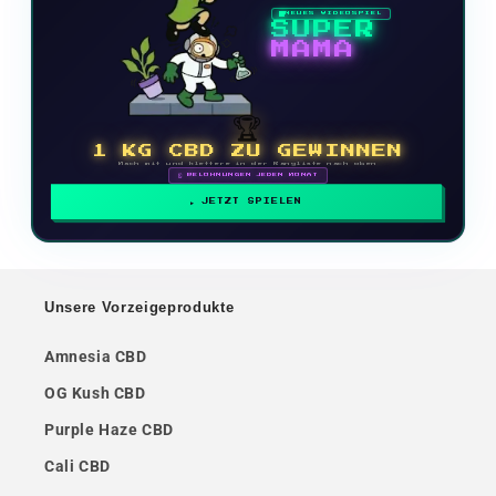
NEUES VIDEOSPIEL
SUPER
MAMA
🏆
1 KG CBD ZU GEWINNEN
Mach mit und klettere in der Rangliste nach oben
🗓 BELOHNUNGEN JEDEN MONAT
JETZT SPIELEN
Unsere Vorzeigeprodukte
Amnesia CBD
OG Kush CBD
Purple Haze CBD
Cali CBD