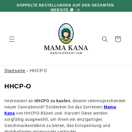
und zum
DOPPELTE BESTELLUNGEN AUF DER GESAMTEN
Inhalt
WEBSITE 🎁
übergehen
Warenkorb
Startseite
›
HHCP-O
S
HHCP-O
a
Interessiert an
HHCPO zu kaufen
, diesem vielversprechenden
m
neuen Cannabinoid? Entdecken Sie das Sortiment
Mama
m
Kana
von HHCPO-Blüten und -Harzen! Diese werden
l
sorgfältig ausgewählt, um Ihnen ein einzigartiges
Geschmackserlebnis zu bieten, das Entspannung und
u
Wohlbefinden miteinander verbindet.