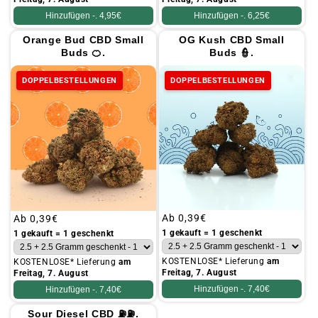
Hinzufügen -.
4,95€
Hinzufügen -.
6,25€
Orange Bud CBD Small
OG Kush CBD Small
Buds 🍊.
Buds 👮.
DOPPELBESTELLUNGEN
DOPPELBESTELLUNGEN
Üblicher
Ab
0,39€
Üblicher
Ab
0,39€
Preis
Preis
1 gekauft = 1 geschenkt
1 gekauft = 1 geschenkt
KOSTENLOSE* Lieferung
am
KOSTENLOSE* Lieferung
am
Freitag, 7. August
Freitag, 7. August
Hinzufügen -.
7,40€
Hinzufügen -.
7,40€
Sour Diesel CBD ⛽⛽.