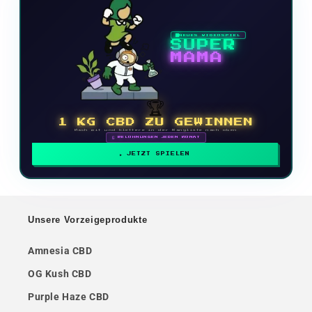
NEUES VIDEOSPIEL
SUPER
MAMA
🏆
1 KG CBD ZU GEWINNEN
Mach mit und klettere in der Rangliste nach oben
🗓 BELOHNUNGEN JEDEN MONAT
JETZT SPIELEN
Unsere Vorzeigeprodukte
Amnesia CBD
OG Kush CBD
Purple Haze CBD