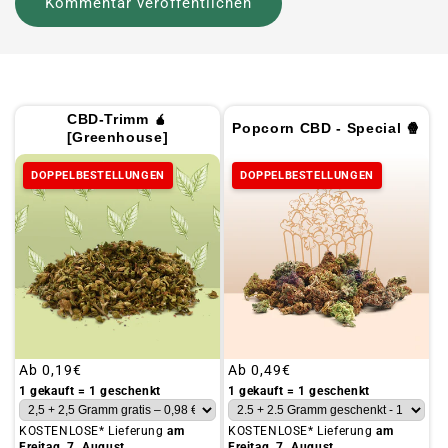
CBD-Trimm 🧉
Popcorn CBD - Special 🍿
[Greenhouse]
DOPPELBESTELLUNGEN
DOPPELBESTELLUNGEN
Üblicher
Ab
0,19€
Üblicher
Ab
0,49€
Preis
Preis
1 gekauft = 1 geschenkt
1 gekauft = 1 geschenkt
KOSTENLOSE* Lieferung
am
KOSTENLOSE* Lieferung
am
Freitag, 7. August
Freitag, 7. August