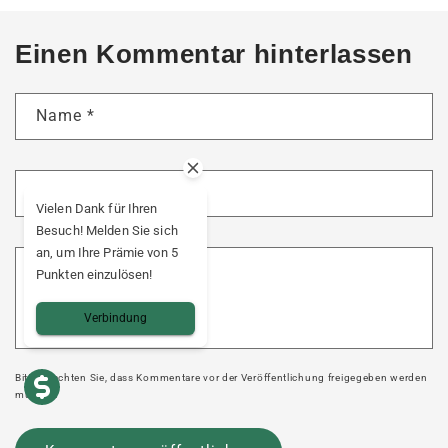
Einen Kommentar hinterlassen
Name
*
E-Mail
*
Vielen Dank für Ihren
Besuch! Melden Sie sich
an, um Ihre Prämie von 5
Kommentar
*
Punkten einzulösen!
Verbindung
Bitte beachten Sie, dass Kommentare vor der Veröffentlichung freigegeben werden
müssen.